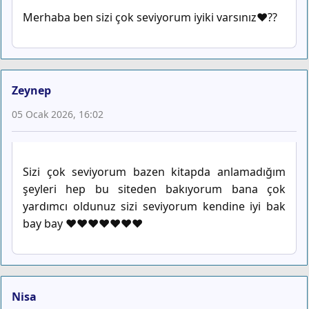
Merhaba ben sizi çok seviyorum iyiki varsınız❤️??
Zeynep
05 Ocak 2026, 16:02
Sizi çok seviyorum bazen kitapda anlamadığım
şeyleri hep bu siteden bakıyorum bana çok
yardımcı oldunuz sizi seviyorum kendine iyi bak
bay bay ♥️♥️♥️♥️♥️♥️♥️
Nisa