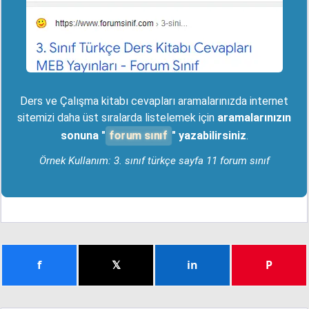
Ders ve Çalışma kitabı cevapları aramalarınızda internet
sitemizi daha üst sıralarda listelemek için
aramalarınızın
forum sınıf
sonuna "
" yazabilirsiniz
.
Örnek Kullanım: 3. sınıf türkçe sayfa 11 forum sınıf
f
𝕏
in
P