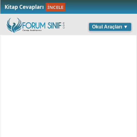
Kitap Cevapları
İNCELE
Okul Araçları ▼