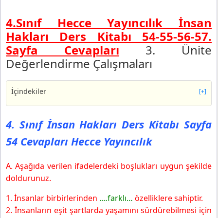
4.Sınıf Hecce Yayıncılık İnsan
Hakları Ders Kitabı 54-55-56-57.
Sayfa Cevapları
3. Ünite
Değerlendirme Çalışmaları
İçindekiler
[+]
4. Sınıf İnsan Hakları Ders Kitabı Sayfa 54 Cevapları
Hecce Yayıncılık
4. Sınıf İnsan Hakları Ders Kitabı Sayfa
4. Sınıf İnsan Hakları Ders Kitabı Sayfa 55 Cevapları
54 Cevapları Hecce Yayıncılık
Hecce Yayıncılık
4. Sınıf İnsan Hakları Ders Kitabı Sayfa 56 Cevapları
Hecce Yayıncılık
A. Aşağıda verilen ifadelerdeki boşlukları uygun şekilde
4. Sınıf İnsan Hakları Ders Kitabı Sayfa 57 Cevapları
doldurunuz.
Hecce Yayıncılık
1. İnsanlar birbirlerinden
.…farklı…
özelliklere sahiptir.
2. İnsanların eşit şartlarda yaşamını sürdürebilmesi için