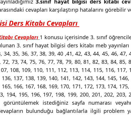
ayınladığımız
3.sınıf hayat bilgisi ders kitabı cev
sındaki cevapları karşılaştırıp hatalarını görebilir ve
isi Ders Kitabı Cevapları
Kitabı Cevapları
1 konusu içerisinde 3. sınıf öğrenci
lunan 3. sınıf hayat bilgisi ders kitabı meb yayınları 
, 34, 35, 36, 37, 38, 39, 40 ,41, 42, 43, 44, 45, 46, 47, 
, 72, 73, 74, 75, 76, 77, 78, 79, 80, 81, 82, 83, 84, 85, 8
107, 108, 109, 110, 111, 112, 113, 114, 115, 116, 117, 
 136, 137, 138, 139, 140, 141, 142, 143, 144, 145, 146,
 165, 166, 167, 168, 169, 170, 171, 172, 173, 174, 175,
93, 194, 195, 196, 197, 198, 199, 200, 201, 202, 203,
ı görüntülemek istediğiniz sayfa numarası veyahu
Cevapların bulunduğu bağlantılarla ilgili problem