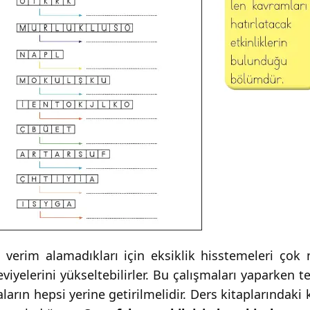
erim alamadıkları için eksiklik hisstemeleri çok no
yelerini yükseltebilirler. Bu çalışmaları yaparken tes
ışmaların hepsi yerine getirilmelidir. Ders kitaplarında