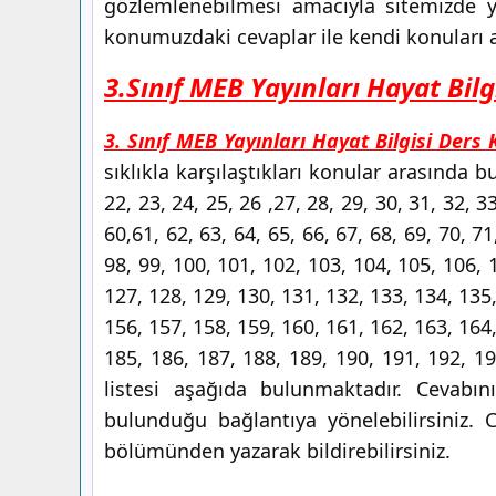
gözlemlenebilmesi amacıyla sitemizde y
konumuzdaki cevaplar ile kendi konuları ara
3.Sınıf MEB Yayınları Hayat Bilg
3. Sınıf MEB Yayınları Hayat Bilgisi Ders 
sıklıkla karşılaştıkları konular arasında bu
22, 23, 24, 25, 26 ,27, 28, 29, 30, 31, 32, 33
60,61, 62, 63, 64, 65, 66, 67, 68, 69, 70, 71
98, 99, 100, 101, 102, 103, 104, 105, 106, 
127, 128, 129, 130, 131, 132, 133, 134, 135,
156, 157, 158, 159, 160, 161, 162, 163, 164,
185, 186, 187, 188, 189, 190, 191, 192, 1
listesi aşağıda bulunmaktadır. Cevabın
bulunduğu bağlantıya yönelebilirsiniz. 
bölümünden yazarak bildirebilirsiniz.