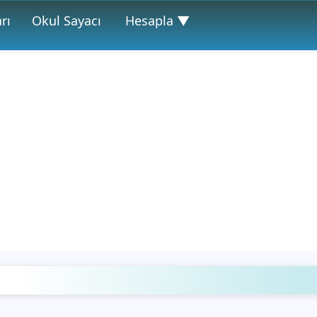
rı
Okul Sayacı
Hesapla ▼