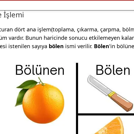
e İşlemi
turan dört ana işlem(toplama, çıkarma, çarpma, bölme
lüm vardır. Bunun haricinde sonucu etkilemeyen kala
esi istenilen sayıya
bölen
ismi verilir.
Bölen
'in bölün