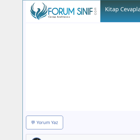
Kitap Cevapla
💬 Yorum Yaz