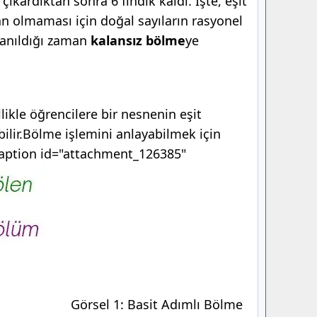
ıkardıktan sonra 6 fındık kaldı. İşte, eşit
n olmaması için doğal sayıların rasyonel
llanıldığı zaman
kalansız bölme
ye
ikle öğrencilere bir nesnenin eşit
abilir.Bölme işlemini anlayabilmek için
[caption id="attachment_126385"
Görsel 1: Basit Adımlı Bölme