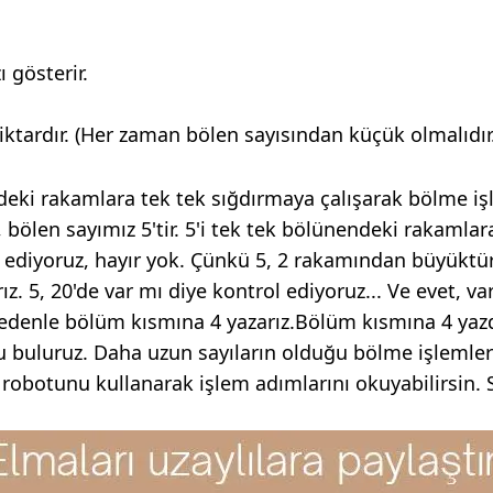
 gösterir.
iktardır. (Her zaman bölen sayısından küçük olmalıdır.
eki rakamlara tek tek sığdırmaya çalışarak bölme işl
bölen sayımız 5'tir. 5'i tek tek bölünendeki rakamlar
ol ediyoruz, hayır yok. Çünkü 5, 2 rakamından büyükt
rız. 5, 20'de var mı diye kontrol ediyoruz... Ve evet, v
 nedenle bölüm kısmına 4 yazarız.Bölüm kısmına 4 yaz
cu buluruz. Daha uzun sayıların olduğu bölme işleml
obotunu kullanarak işlem adımlarını okuyabilirsin. Se