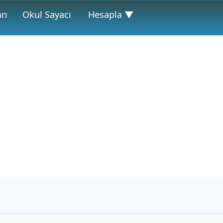
rı
Okul Sayacı
Hesapla ▼