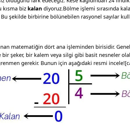
siz olduğunu fark edeceğiz. Kese kağıdından 24 fındık ç
u kısma biz
kalan
diyoruz.Bölme işlemi sırasında kala
 Bu şekilde birbirine bölünebilen rasyonel sayılar ku
an matematiğin dört ana işleminden birisidir. Genell
 bir şeker, bir kalem veya silgi gibi basit nesneler ol
ğrenmen gerekir. Bunun için aşağıdaki resmi incele!