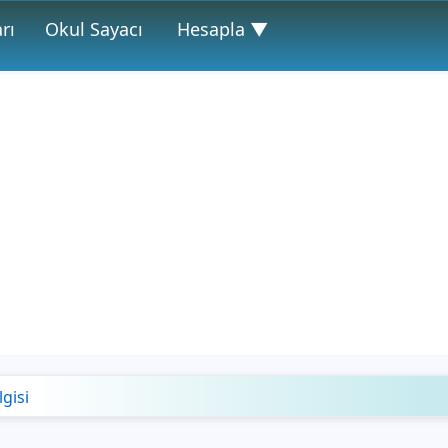
rı
Okul Sayacı
Hesapla ▼
lgisi