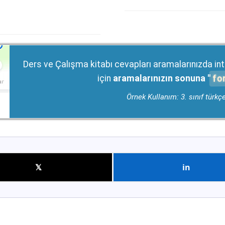
Ders ve Çalışma kitabı cevapları aramalarınızda int
fo
için
aramalarınızın sonuna "
Örnek Kullanım: 3. sınıf türkç
𝕏
in