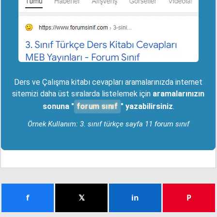
Ders ve Çalışma kitabı cevapları aramalarınızda internet
sitemizi daha üst sıralarda listelemek için
aramalarınızın
forum sınıf
sonuna "
" yazabilirsiniz
.
Örnek Kullanım: 3. sınıf türkçe sayfa 11 forum sınıf
f
𝕏
in
P