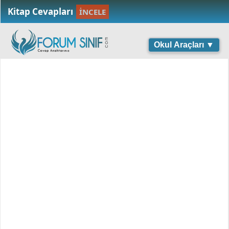
Kitap Cevapları
İNCELE
Okul Araçları ▼