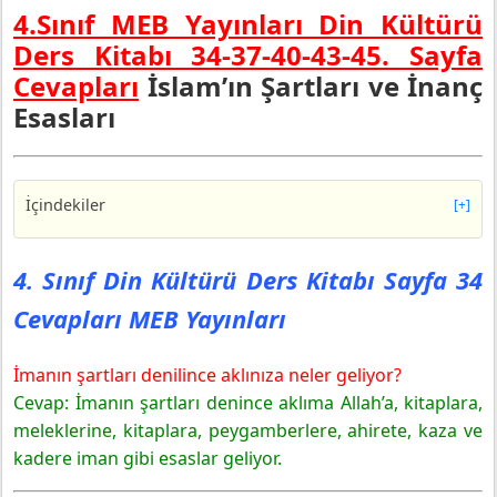
4.Sınıf MEB Yayınları Din Kültürü
Ders Kitabı 34-37-40-43-45. Sayfa
Cevapları
İslam’ın Şartları ve İnanç
Esasları
İçindekiler
[+]
4. Sınıf Din Kültürü Ders Kitabı Sayfa 34 Cevapları MEB
Yayınları
4. Sınıf Din Kültürü Ders Kitabı Sayfa 34
4. Sınıf Din Kültürü Ders Kitabı Sayfa 37 Cevapları MEB
Cevapları MEB Yayınları
Yayınları
Yorumlayalım
İmanın şartları denilince aklınıza neler geliyor?
4. Sınıf Din Kültürü Ders Kitabı Sayfa 40 Cevapları MEB
Yayınları
Cevap: İmanın şartları denince aklıma Allah’a, kitaplara,
Yazalım
meleklerine, kitaplara, peygamberlere, ahirete, kaza ve
İslam’ın Şartları
kadere iman gibi esaslar geliyor.
4. Sınıf Din Kültürü Ders Kitabı Sayfa 43 Cevapları MEB