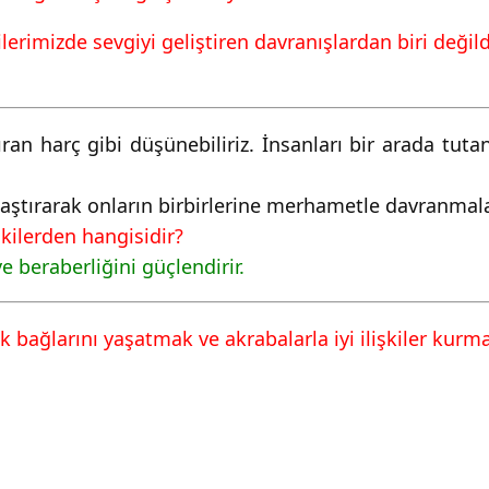
ilerimizde sevgiyi geliştiren davranışlardan biri değild
ıran harç gibi düşünebiliriz. İnsanları bir arada tuta
nlaştırarak onların birbirlerine merhametle davranmala
ilerden hangisidir?
ve beraberliğini güçlendirir.
k bağlarını yaşatmak ve akrabalarla iyi ilişkiler kurm