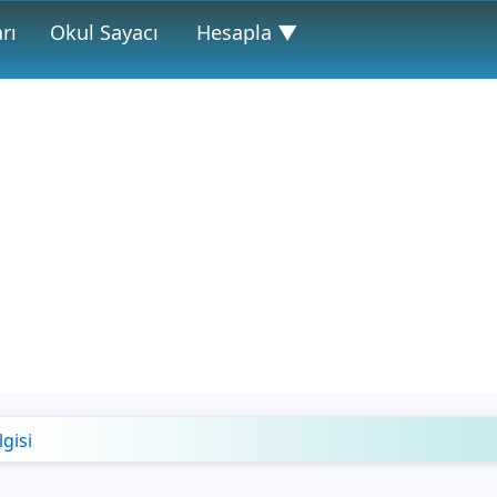
rı
Okul Sayacı
Hesapla ▼
lgisi