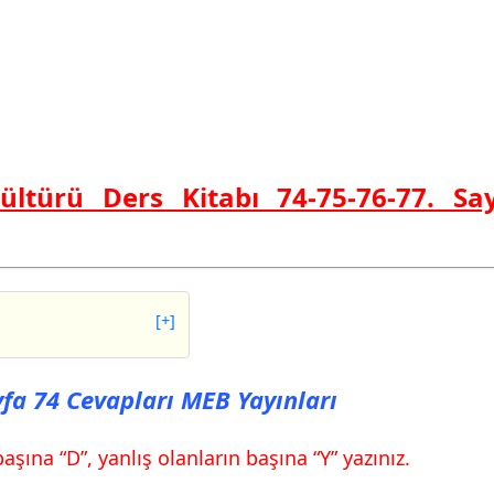
ültürü Ders Kitabı 74-75-76-77. Sa
[+]
74 Cevapları MEB
ayfa 74 Cevapları MEB Yayınları
75 Cevapları MEB
şına “D”, yanlış olanların başına “Y” yazınız.
76 Cevapları MEB