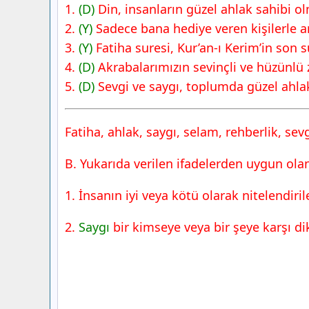
Yayınları
1.
(D)
Din, insanların güzel ahlak sahibi olm
4. Sınıf Din Kültürü Ders Kitabı Sayfa 
2.
(Y)
Sadece bana hediye veren kişilerle a
Yayınları
3.
(Y)
Fatiha suresi, Kur’an-ı Kerim’in son su
4.
(D)
Akrabalarımızın sevinçli ve hüzünlü
5.
(D)
Sevgi ve saygı, toplumda güzel ahlak
Fatiha, ahlak, saygı, selam, rehberlik, sev
B. Yukarıda verilen ifadelerden uygun ola
1. İnsanın iyi veya kötü olarak nitelendir
2.
Saygı
bir kimseye veya bir şeye karşı d