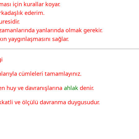
ası için kurallar koyar.
77 Cevapları MEB
rkadaşlık ederim.
residir.
 zamanlarında yanlarında olmak gerekir.
ın yaygınlaşmasını sağlar.
gi
nlarıyla cümleleri tamamlayınız.
ilen huy ve davranışlarına
ahlak
denir.
ikkatli ve ölçülü davranma duygusudur.