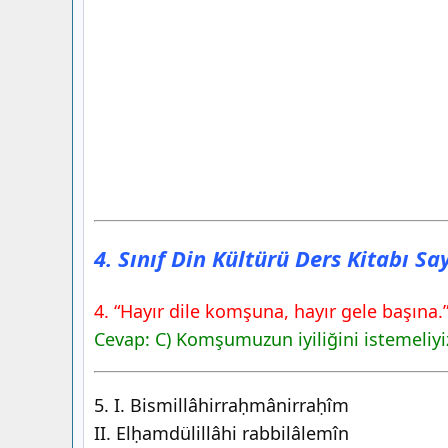
4. Sınıf Din Kültürü Ders Kitabı S
4. “Hayır dile komşuna, hayır gele başına
Cevap:
C) Komşumuzun iyiliğini istemeliyi
5. I. Bismillâhirraḥmânirraḥîm
II. Elḥamdülillâhi rabbilâlemîn