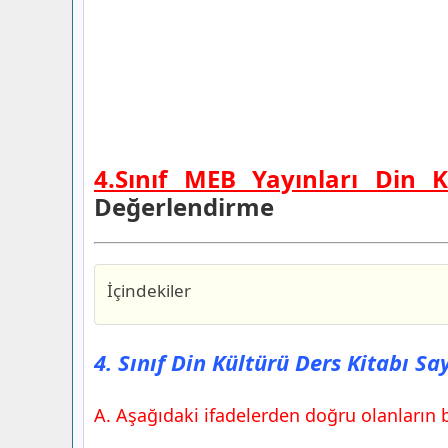
4.Sınıf MEB Yayınları Din K
Değerlendirme
İçindekiler
4. Sınıf Din Kültürü Ders Kitabı Sayfa 
Yayınları
4. Sınıf Din Kültürü Ders Kitabı S
4. Sınıf Din Kültürü Ders Kitabı Sayfa 
Yayınları
A. Aşağıdaki ifadelerden doğru olanların ba
4. Sınıf Din Kültürü Ders Kitabı Sayfa 