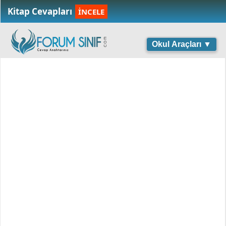
Kitap Cevapları
İNCELE
Okul Araçları ▼