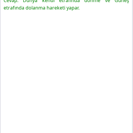
Cevap: Dünya kendi etrafında dönme ve Güneş
etrafında dolanma hareketi yapar.