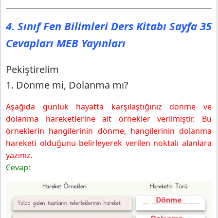
4. Sınıf Fen Bilimleri Ders Kitabı Sayfa 37 Cevapları
MEB Yayınları
4. Sınıf Fen Bilimleri Ders Kitabı Sayfa 35
2. Bölüm Sonu Değerlendirme
Cevapları MEB Yayınları
Pekiştirelim
1. Dönme mi, Dolanma mı?
Aşağıda günlük hayatta karşılaştığınız dönme ve
dolanma hareketlerine ait örnekler verilmiştir. Bu
örneklerin hangilerinin dönme, hangilerinin dolanma
hareketi olduğunu belirleyerek verilen noktalı alanlara
yazınız.
Cevap: