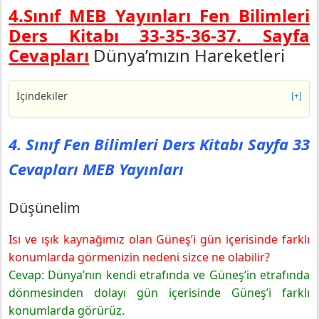
4.Sınıf MEB Yayınları Fen Bilimleri
Ders Kitabı 33-35-36-37. Sayfa
Cevapları
Dünya’mızın Hareketleri
İçindekiler
[+]
4. Sınıf Fen Bilimleri Ders Kitabı Sayfa 33 Cevapları
MEB Yayınları
4. Sınıf Fen Bilimleri Ders Kitabı Sayfa 33
Düşünelim
Cevapları MEB Yayınları
4. Sınıf Fen Bilimleri Ders Kitabı Sayfa 35 Cevapları
MEB Yayınları
Pekiştirelim
Düşünelim
1. Dönme mi, Dolanma mı?
Isı ve ışık kaynağımız olan Güneş’i gün içerisinde farklı
2. Dünya’nın Hareketleri
konumlarda görmenizin nedeni sizce ne olabilir?
4. Sınıf Fen Bilimleri Ders Kitabı Sayfa 36 Cevapları
MEB Yayınları
Cevap: Dünya’nın kendi etrafında ve Güneş’in etrafında
Dünya’nın Hareketlerini Modelleyelim
dönmesinden dolayı gün içerisinde Güneş’i farklı
konumlarda görürüz.
UYGULAMANI DEĞERLENDİR