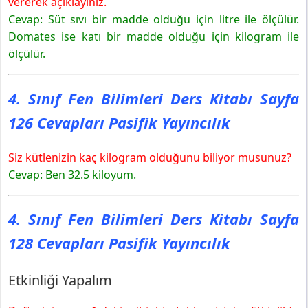
vererek açıklayınız.
4. Sınıf Fen Bilimleri Ders Kitabı Sayfa 129 Cevapları
Cevap: Süt sıvı bir madde olduğu için litre ile ölçülür.
Pasifik Yayıncılık
Domates ise katı bir madde olduğu için kilogram ile
4. Sınıf Fen Bilimleri Ders Kitabı Sayfa 130 Cevapları
ölçülür.
Pasifik Yayıncılık
4. Sınıf Fen Bilimleri Ders Kitabı Sayfa 132 Cevapları
4. Sınıf Fen Bilimleri Ders Kitabı Sayfa
Pasifik Yayıncılık
Etkinliği Yapalım
126 Cevapları Pasifik Yayıncılık
Sonuç Çıkaralım
4. Sınıf Fen Bilimleri Ders Kitabı Sayfa 133 Cevapları
Siz kütlenizin kaç kilogram olduğunu biliyor musunuz?
Pasifik Yayıncılık
Cevap: Ben 32.5 kiloyum.
4. Sınıf Fen Bilimleri Ders Kitabı Sayfa
128 Cevapları Pasifik Yayıncılık
Etkinliği Yapalım