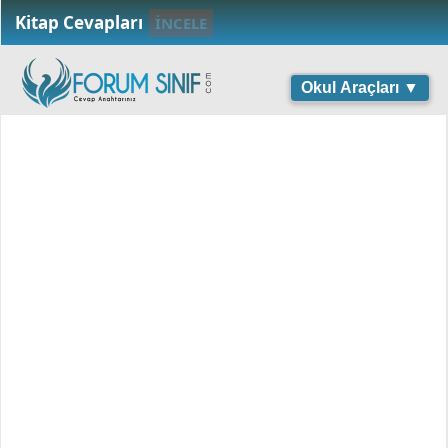
Kitap Cevapları
İNCELE
Okul Araçları ▼