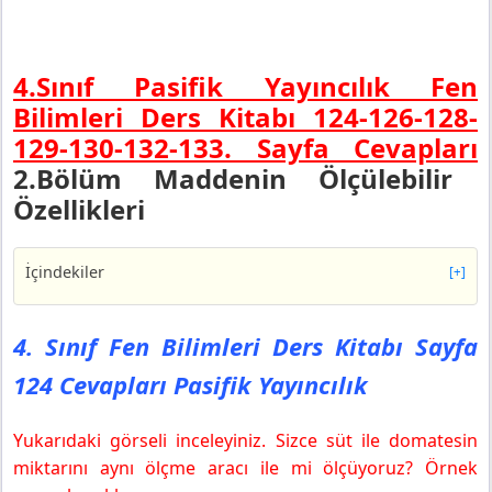
4.Sınıf Pasifik Yayıncılık Fen
Bilimleri Ders Kitabı 124-126-128-
129-130-132-133. Sayfa Cevapları
2.Bölüm Maddenin Ölçülebilir
Özellikleri
İçindekiler
[+]
4. Sınıf Fen Bilimleri Ders Kitabı Sayfa 124 Cevapları
Pasifik Yayıncılık
4. Sınıf Fen Bilimleri Ders Kitabı Sayfa
4. Sınıf Fen Bilimleri Ders Kitabı Sayfa 126 Cevapları
124 Cevapları Pasifik Yayıncılık
Pasifik Yayıncılık
4. Sınıf Fen Bilimleri Ders Kitabı Sayfa 128 Cevapları
Pasifik Yayıncılık
Yukarıdaki görseli inceleyiniz. Sizce süt ile domatesin
Etkinliği Yapalım
miktarını aynı ölçme aracı ile mi ölçüyoruz? Örnek
Sonuç Çıkaralım