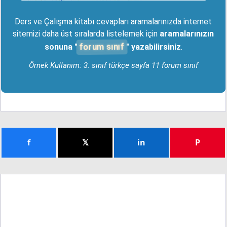
Ders ve Çalışma kitabı cevapları aramalarınızda internet
sitemizi daha üst sıralarda listelemek için
aramalarınızın
forum sınıf
sonuna "
" yazabilirsiniz
.
Örnek Kullanım: 3. sınıf türkçe sayfa 11 forum sınıf
f
𝕏
in
P