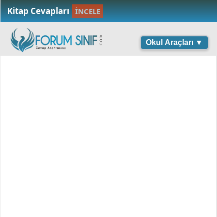
Kitap Cevapları
İNCELE
Okul Araçları ▼