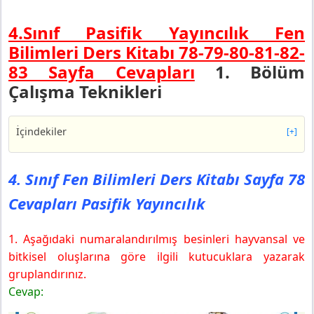
4.Sınıf Pasifik Yayıncılık Fen
Bilimleri Ders Kitabı 78-79-80-81-82-
83 Sayfa Cevapları
1. Bölüm
Çalışma Teknikleri
İçindekiler
[+]
4. Sınıf Fen Bilimleri Ders Kitabı Sayfa 78 Cevapları
Pasifik Yayıncılık
4. Sınıf Fen Bilimleri Ders Kitabı Sayfa 78
4. Sınıf Fen Bilimleri Ders Kitabı Sayfa 79 Cevapları
Cevapları Pasifik Yayıncılık
Pasifik Yayıncılık
4. Sınıf Fen Bilimleri Ders Kitabı Sayfa 80 Cevapları
Pasifik Yayıncılık
1. Aşağıdaki numaralandırılmış besinleri hayvansal ve
4. Sınıf Fen Bilimleri Ders Kitabı Sayfa 81 Cevapları
bitkisel oluşlarına göre ilgili kutucuklara yazarak
Pasifik Yayıncılık
gruplandırınız.
4. Sınıf Fen Bilimleri Ders Kitabı Sayfa 82 Cevapları
Cevap:
Pasifik Yayıncılık