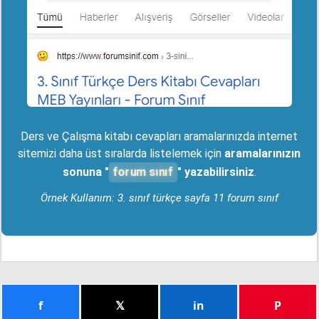
Ders ve Çalışma kitabı cevapları aramalarınızda internet
sitemizi daha üst sıralarda listelemek için
aramalarınızın
forum sınıf
sonuna "
" yazabilirsiniz
.
Örnek Kullanım: 3. sınıf türkçe sayfa 11 forum sınıf
f
𝕏
in
P