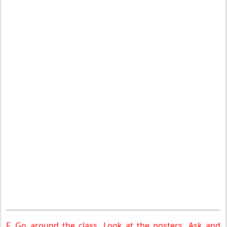
F. Go around the class. Look at the posters. Ask and