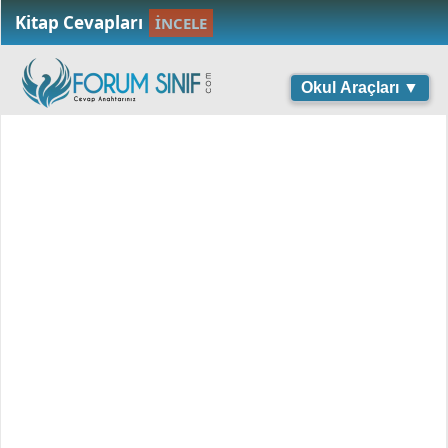
Kitap Cevapları
İNCELE
Okul Araçları ▼