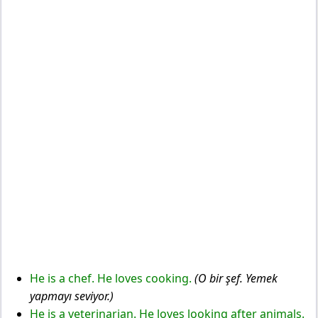
He is a chef. He loves cooking.
(O bir şef. Yemek
yapmayı seviyor.)
He is a veterinarian. He loves looking after animals.