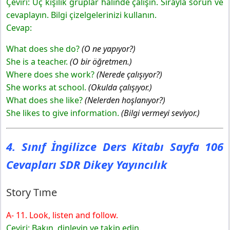
Çeviri: Üç kişilik gruplar halinde çalışın. Sırayla sorun ve
cevaplayın. Bilgi çizelgelerinizi kullanın.
Cevap:
What does she do?
(O ne yapıyor?)
She is a teacher.
(O bir öğretmen.)
Where does she work?
(Nerede çalışıyor?)
She works at school.
(Okulda çalışıyor.)
What does she like?
(Nelerden hoşlanıyor?)
She likes to give information.
(Bilgi vermeyi seviyor.)
4. Sınıf İngilizce Ders Kitabı Sayfa 106
Cevapları SDR Dikey Yayıncılık
Story Tıme
A- 11. Look, listen and follow.
Çeviri: Bakın, dinleyin ve takip edin.