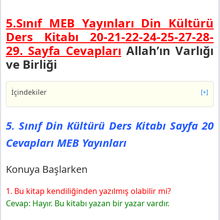
5.Sınıf MEB Yayınları Din Kültürü
Ders Kitabı 20-21-22-24-25-27-28-
29. Sayfa Cevapları
Allah’ın Varlığı
ve Birliği
İçindekiler
[+]
5. Sınıf Din Kültürü Ders Kitabı Sayfa 20 Cevapları MEB
Yayınları
5. Sınıf Din Kültürü Ders Kitabı Sayfa 20
Konuya Başlarken
Cevapları MEB Yayınları
5. Sınıf Din Kültürü Ders Kitabı Sayfa 21 Cevapları MEB
Yayınları
5. Sınıf Din Kültürü Ders Kitabı Sayfa 22 Cevapları MEB
Konuya Başlarken
Yayınları
Değerlendirme
1. Bu kitap kendiliğinden yazılmış olabilir mi?
5. Sınıf Din Kültürü Ders Kitabı Sayfa 24 Cevapları MEB
Cevap: Hayır. Bu kitabı yazan bir yazar vardır.
Yayınları