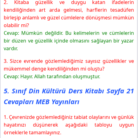
2. Kitaba güzellik ve duygu katan ifadelerin
Yönerge
kendiliğinden art arda gelmesi, harflerin tesadüfen
5. Sınıf Din Kültürü Ders Kitabı Sayfa 25 Cevapları MEB
birleşip anlamlı ve güzel cümlelere dönüşmesi mümkün
Yayınları
olabilir mi?
Değerlendirme
Cevap: Mümkün değildir. Bu kelimelerin ve cümlelerin
Yönerge
bir düzen ve güzellik içinde olmasını sağlayan bir yazar
Değerlendirme
vardır.
5. Sınıf Din Kültürü Ders Kitabı Sayfa 29 Cevapları MEB
Yayınları
3. Sizce evrende gözlemlediğimiz sayısız güzellikler ve
Kontrol Noktası
mükemmel denge kendiliğinden mi oluştu?
Cevap: Hayır. Allah tarafından oluşmuştur.
5. Sınıf Din Kültürü Ders Kitabı Sayfa 21
Cevapları MEB Yayınları
1. Çevrenizde gözlemlediğiniz tabiat olaylarını ve günlük
hayatınızı düşünerek aşağıdaki tabloyu uygun
örneklerle tamamlayınız.