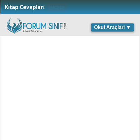
Kitap Cevapları
İNCELE
Okul Araçları ▼