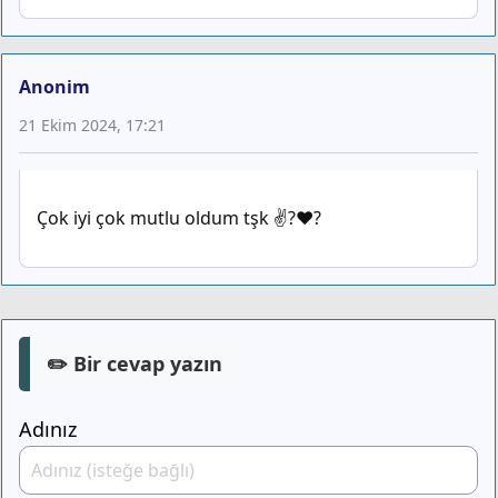
Anonim
21 Ekim 2024, 17:21
Çok iyi çok mutlu oldum tşk ✌?❤️‍?
✏️ Bir cevap yazın
Adınız