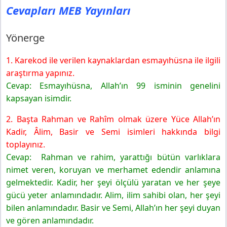
Yayınları
Cevapları MEB Yayınları
Yönerge
Değerlendirme
Yönerge
5. Sınıf Din Kültürü Ders Kitabı Sayfa 41 Cevapları MEB
Yayınları
1. Karekod ile verilen kaynaklardan esmayıhüsna ile ilgili
Kontrol Noktası
araştırma yapınız.
Cevap: Esmayıhüsna, Allah’ın 99 isminin genelini
kapsayan isimdir.
2. Başta Rahman ve Rahîm olmak üzere Yüce Allah’ın
Kadir, Âlim, Basir ve Semi isimleri hakkında bilgi
toplayınız.
Cevap: Rahman ve rahim, yarattığı bütün varlıklara
nimet veren, koruyan ve merhamet edendir anlamına
gelmektedir. Kadir, her şeyi ölçülü yaratan ve her şeye
gücü yeter anlamındadır. Alim, ilim sahibi olan, her şeyi
bilen anlamındadır. Basir ve Semi, Allah’ın her şeyi duyan
ve gören anlamındadır.