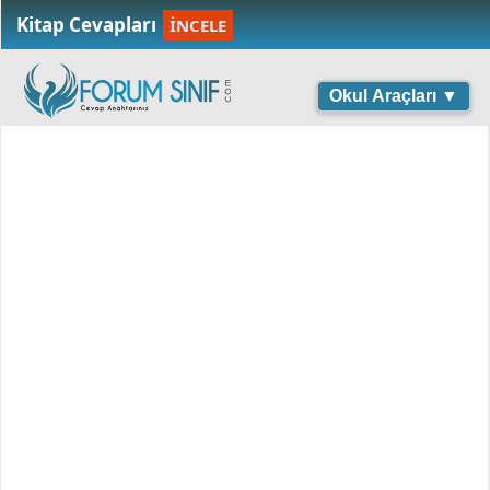
Kitap Cevapları
İNCELE
Okul Araçları ▼