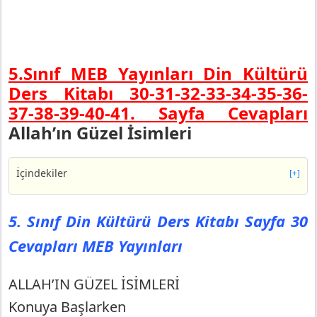
5.Sınıf MEB Yayınları Din Kültürü
Ders Kitabı 30-31-32-33-34-35-36-
37-38-39-40-41. Sayfa Cevapları
Allah’ın Güzel İsimleri
İçindekiler
[+]
5. Sınıf Din Kültürü Ders Kitabı Sayfa 30 Cevapları MEB
Yayınları
5. Sınıf Din Kültürü Ders Kitabı Sayfa 30
ALLAH’IN GÜZEL İSİMLERİ
Cevapları MEB Yayınları
Konuya Başlarken
5. Sınıf Din Kültürü Ders Kitabı Sayfa 31 Cevapları MEB
Yayınları
ALLAH’IN GÜZEL İSİMLERİ
Yönerge
Konuya Başlarken
5. Sınıf Din Kültürü Ders Kitabı Sayfa 32 Cevapları MEB