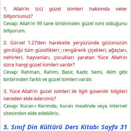
Yayınları
1. Allah’ın (cc) güzel isimleri hakkında neler
Değerlendirme
biliyorsunuz?
5. Sınıf Din Kültürü Ders Kitabı Sayfa 33 Cevapları MEB
Cevap: Allah’ın 99 tane birbirinden güzel ismi olduğunu
Yayınları
biliyorum.
Yönerge
5. Sınıf Din Kültürü Ders Kitabı Sayfa 34 Cevapları MEB
2. Görsel 1.27’den hareketle yeryüzünde gözünüzün
Yayınları
gördüğü tüm güzellikleri ; rengârenk çiçekleri, ağaçları,
Değerlendirme
nehirleri, hayvanları, çocukları yaratan Yüce Allah’ın
5. Sınıf Din Kültürü Ders Kitabı Sayfa 35 Cevapları MEB
sizce hangi güzel isimleri vardır?
Yayınları
Cevap: Rahman, Rahim, Basir, Kadir, Semi, Alim gibi
Kontrol Noktası
birbirinden farklı ve güzel isimleri vardır.
5. Sınıf Din Kültürü Ders Kitabı Sayfa 36-37 Cevapları
MEB Yayınları
3. Yüce Allah’ın güzel isimleri ile ilgili güvenilir bilgileri
Kontrol Noktası
nereden elde edersiniz?
5. Sınıf Din Kültürü Ders Kitabı Sayfa 38 Cevapları MEB
Cevap: Kuran-ı Kerimde, kuran mealinde veya internet
Yayınları
sitesinden elde edebiliriz.
Yönerge
5. Sınıf Din Kültürü Ders Kitabı Sayfa 31
5. Sınıf Din Kültürü Ders Kitabı Sayfa 40 Cevapları MEB