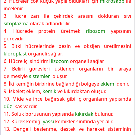
2. Hücreler çok küçük yapılı oldukları için
mikroskop
ile
incelenir.
3. Hücre zarı ile çekirdek arasını dolduran sıvı
sitoplazma
olarak adlandırılır.
4. Hücrede protein üretmek
ribozom
yapısının
görevidir.
5. Bitki hücrelerinde besin ve oksijen üretilmesini
kloroplast
organeli sağlar.
6. Hücre içi sindirimi
lizozom
organeli sağlar.
7. Belirli görevleri üstlenen organların bir araya
gelmesiyle
sistemler
oluşur.
8. İki kemiğin birbirine bağlandığı bölgeye
eklem
denir.
9. İskelet; eklem,
kemik
ve kıkırdaktan oluşur.
10. Mide ve ince bağırsak gibi iç organların yapısında
düz
kas vardır.
11. Soluk borusunun yapısında
kıkırdak
bulunur.
12. Kürek kemiği
yassı
kemikler sınıfında yer alır.
13. Dengeli beslenme, destek ve hareket sisteminin