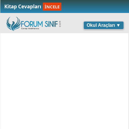
Kitap Cevapları
İNCELE
Okul Araçları ▼