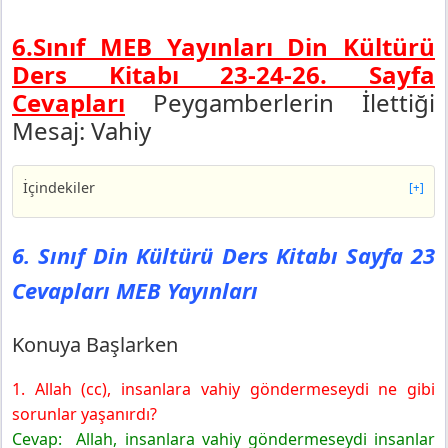
6.Sınıf MEB Yayınları Din Kültürü
Ders Kitabı 23-24-26. Sayfa
Cevapları
Peygamberlerin İlettiği
Mesaj: Vahiy
İçindekiler
[+]
6. Sınıf Din Kültürü Ders Kitabı Sayfa 23 Cevapları MEB
Yayınları
6. Sınıf Din Kültürü Ders Kitabı Sayfa 23
Konuya Başlarken
Cevapları MEB Yayınları
6. Sınıf Din Kültürü Ders Kitabı Sayfa 24 Cevapları MEB
Yayınları
Etkinlik-5
Konuya Başlarken
Değerlendirme
1. Allah (cc), insanlara vahiy göndermeseydi ne gibi
6. Sınıf Din Kültürü Ders Kitabı Sayfa 26 Cevapları MEB
Yayınları
sorunlar yaşanırdı?
Dolduralım
Cevap: Allah, insanlara vahiy göndermeseydi insanlar