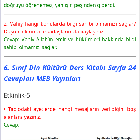
Vahyin Mesajları
doğruyu öğrenemez, yanlışın peşinden giderdi.
Kontrol Noktası
6. Sınıf Din Kültürü Ders Kitabı Sayfa 27 Cevapları MEB
2. Vahiy hangi konularda bilgi sahibi olmamızı sağlar?
Yayınları
Düşüncelerinizi arkadaşlarınızla paylaşınız.
Konuya Başlarken
Cevap: Vahiy Allah’ın emir ve hükümleri hakkında bilgi
Etkinlik-6
sahibi olmamızı sağlar.
Değerlendirme
6. Sınıf Din Kültürü Ders Kitabı Sayfa 30 Cevapları MEB
Yayınları
6. Sınıf Din Kültürü Ders Kitabı Sayfa 24
Etkinlik-7
Cevapları MEB Yayınları
Değerlendirme
Kontrol Noktası
Etkinlik-5
• Tablodaki ayetlerde hangi mesajların verildiğini boş
alanlara yazınız.
Cevap: