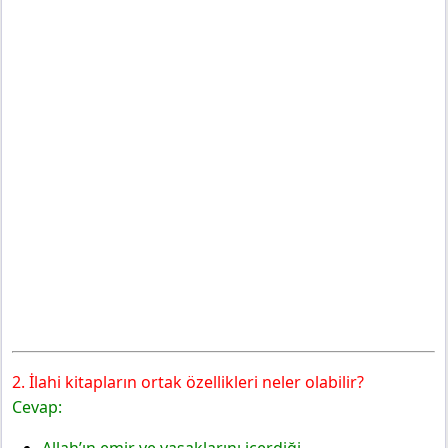
2. İlahi kitapların ortak özellikleri neler olabilir?
Cevap:
Allah’ın emir ve yasaklarını içerdiği.