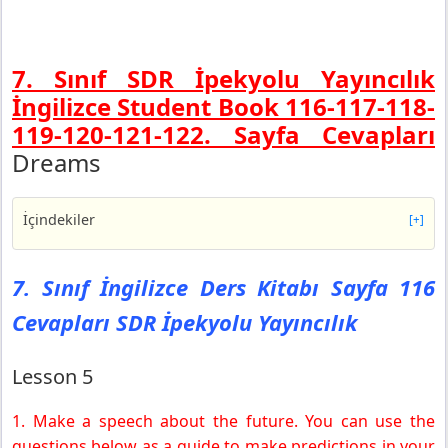
7. Sınıf SDR İpekyolu Yayıncılık
İngilizce Student Book 116-117-118-
119-120-121-122. Sayfa Cevapları
Dreams
İçindekiler
[+]
7. Sınıf İngilizce Ders Kitabı Sayfa 116 Cevapları SDR
İpekyolu Yayıncılık
7. Sınıf İngilizce Ders Kitabı Sayfa 116
Lesson 5
Cevapları SDR İpekyolu Yayıncılık
7. Sınıf İngilizce Ders Kitabı Sayfa 117 Cevapları SDR
İpekyolu Yayıncılık
Fun Corner
Lesson 5
Self-assessment
1. Make a speech about the future. You can use the
7. Sınıf İngilizce Ders Kitabı Sayfa 118 Cevapları SDR
İpekyolu Yayıncılık
questions below as a guide to make predictions in your