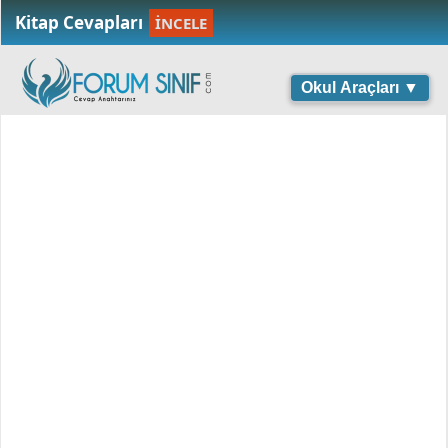
Kitap Cevapları
İNCELE
Okul Araçları ▼