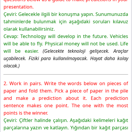
Exercıses
presentation.
7. Sınıf İngilizce Ders Kitabı Sayfa 119 Cevapları SDR
Çeviri: Gelecekle ilgili bir konuşma yapın. Sunumunuzda
İpekyolu Yayıncılık
tahminlerde bulunmak için aşağıdaki soruları kılavuz
7. Sınıf İngilizce Ders Kitabı Sayfa 120 Cevapları SDR
olarak kullanabilirsiniz.
İpekyolu Yayıncılık
Cevap: Technology will develop in the future. Vehicles
7. Sınıf İngilizce Ders Kitabı Sayfa 121 Cevapları SDR
will be able to fly. Physical money will not be used. Life
İpekyolu Yayıncılık
will be easier.
(Gelecekte teknoloji gelişecek. Araçlar
7. Sınıf İngilizce Ders Kitabı Sayfa 122 Cevapları SDR
uçabilecek. Fiziki para kullanılmayacak. Hayat daha kolay
İpekyolu Yayıncılık
olacak.)
2. Work in pairs. Write the words below on pieces of
paper and fold them. Pick a piece of paper in the pile
and make a prediction about it. Each prediction
sentence makes one point. The one with the most
points is the winner.
Çeviri: Çiftler halinde çalışın. Aşağıdaki kelimeleri kağıt
parçalarına yazın ve katlayın. Yığından bir kağıt parçası