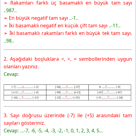
➢ Rakamları farklı üç basamaklı en büyük tam sayı
7. Sınıf Matematik Ders Kitabı Sayfa 20 Cevapları MEB
..987..
Yayınları
➢ En büyük negatif tam sayı
..-1..
➢ İki basamaklı negatif en küçük çift tam sayı
..-11..
➢ İki basamaklı rakamları farklı en büyük tek tam sayı
.
..98..
2. Aşağıdaki boşluklara <, >, = sembollerinden uygun
olanları yazınız.
Cevap:
3. Sayı doğrusu üzer
inde (-7) ile (+5) arasındaki tam
sayıları gösteriniz.
Cevap: …-7, -6, -5, -4, -3, -2, -1, 0, 1, 2, 3, 4, 5…