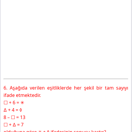
6. Aşağıda verilen eşitliklerde her şekil bir tam sayıyı
ifade etmektedir.
☐ + 6 = ✳
∆ + 4 = ◊
8 – ☐ = 13
☐ + ∆ = 7
olduğuna göre ✳ + ◊ ifadesinin sonucu kaçtır?