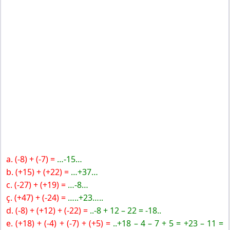
a. (-8) + (-7) =
…-15…
b. (+15) + (+22) =
…+37…
c. (-27) + (+19) =
…-8…
ç. (+47) + (-24) =
…..+23…..
d. (-8) + (+12) + (-22) =
..-8 + 12 – 22 = -18..
e. (+18) + (-4) + (-7) + (+5) =
..+18 – 4 – 7 + 5 = +23 – 11 =