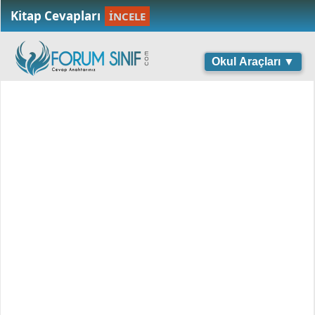
Kitap Cevapları
İNCELE
Okul Araçları ▼