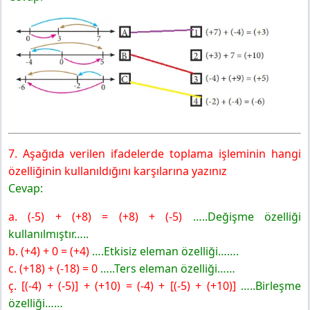
7. Aşağıda verilen ifadelerde toplama işleminin hangi
özelliğinin kullanıldığını karşılarına yazınız
Cevap:
a. (-5) + (+8) = (+8) + (-5)
…..Değişme özelliği
kullanılmıştır…..
b. (+4) + 0 = (+4)
….Etkisiz eleman özelliği…….
c. (+18) + (-18) = 0
…..Ters eleman özelliği……
ç. [(-4) + (-5)] + (+10) = (-4) + [(-5) + (+10)]
…..Birleşme
özelliği……