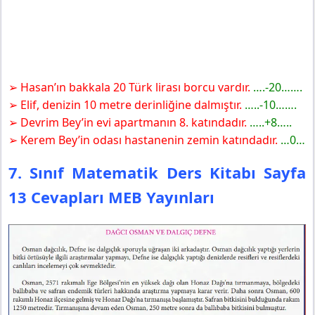
➢ Hasan’ın bakkala 20 Türk lirası borcu vardır.
….-20…….
➢ Elif, denizin 10 metre derinliğine dalmıştır.
…..-10…….
➢ Devrim Bey’in evi apartmanın 8. katındadır.
…..+8…..
➢ Kerem Bey’in odası hastanenin zemin katındadır.
…0…
7. Sınıf Matematik Ders Kitabı Sayfa
13 Cevapları MEB Yayınları