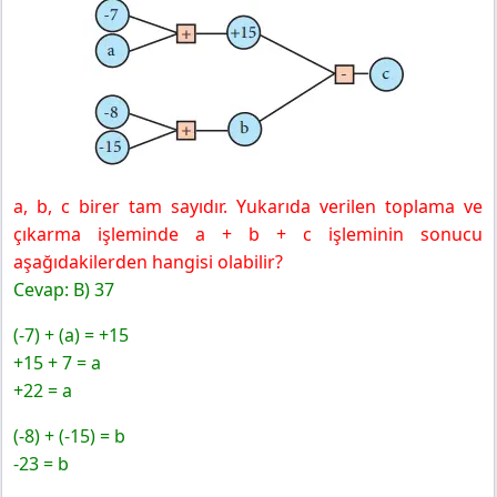
a, b, c birer tam sayıdır. Yukarıda verilen toplama ve
çıkarma işleminde a + b + c işleminin sonucu
aşağıdakilerden hangisi olabilir?
Cevap: B) 37
(-7) + (a) = +15
+15 + 7 = a
+22 = a
(-8) + (-15) = b
-23 = b