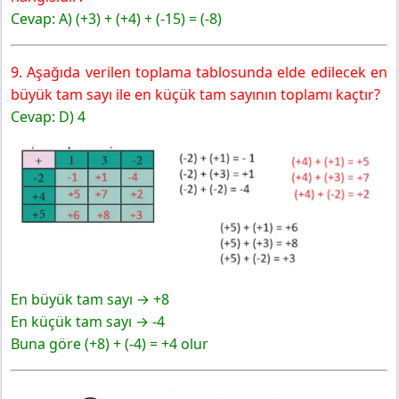
Cevap: A) (+3) + (+4) + (-15) = (-8)
9. Aşağıda verilen toplama tablosunda elde edilecek en
büyük tam sayı ile en küçük tam sayının toplamı kaçtır?
Cevap: D) 4
En büyük tam sayı → +8
En küçük tam sayı → -4
Buna göre (+8) + (-4) = +4 olur