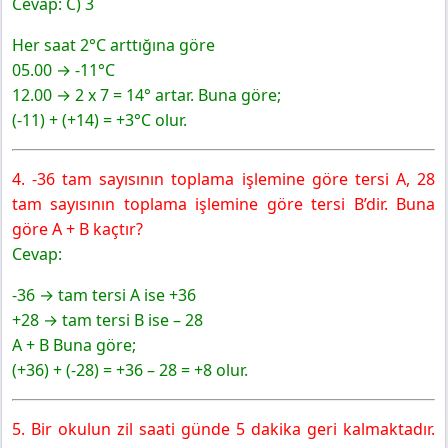
Cevap: C) 3
Her saat 2°C arttığına göre
05.00 → -11°C
12.00 → 2 x 7 = 14° artar. Buna göre;
(-11) + (+14) = +3°C olur.
4. -36 tam sayısının toplama işlemine göre tersi A, 28
tam sayısının toplama işlemine göre
tersi B’dir. Buna
göre A + B kaçtır?
Cevap:
-36 → tam tersi A ise +36
+28 → tam tersi B ise – 28
A + B Buna göre;
(+36) + (-28) = +36 – 28 = +8 olur.
5. Bir okulun zil saati günde 5 dakika geri kalmaktadır.