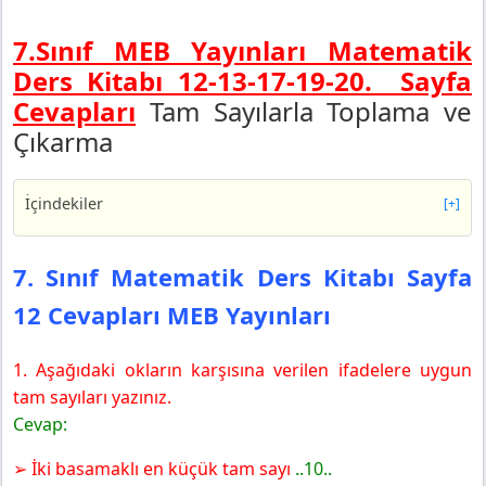
7.Sınıf MEB Yayınları Matematik
Ders Kitabı 12-13-17-19-20.
Sayfa
Cevapları
Tam Sayılarla Toplama ve
Çıkarma
İçindekiler
[+]
7. Sınıf Matematik Ders Kitabı Sayfa 12 Cevapları MEB
Yayınları
7. Sınıf Matematik Ders Kitabı Sayfa
7. Sınıf Matematik Ders Kitabı Sayfa 13 Cevapları MEB
12 Cevapları MEB Yayınları
Yayınları
7. Sınıf Matematik Ders Kitabı Sayfa 17 Cevapları MEB
Yayınları
1. Aşağıdaki okların karşısına verilen ifadelere uygun
Sıra Sizde
tam sayıları yazınız.
7. Sınıf Matematik Ders Kitabı Sayfa 19 Cevapları MEB
Cevap:
Yayınları
➢ İki basamaklı en küçük tam sayı
..10..
Sıra Sizde