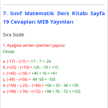
7. Sınıf Matematik Ders Kitabı Sayfa
19 Cevapları MEB Yayınları
Sıra Sizde
1. Aşağıda verilen işlemleri yapınız
Cevap:
a. (-17) – (+7) =
-17 – 7 = -24
b. (+25) – (+10) =
+25 – 10 = +15
c. (+45) – (-16) =
+45 + 16 = +61
ç. (-49) – (+56) =
-49 -56 = -105
d. (+56) – (-25) – (+46) =
+56 + 25 – 46 = +35
e. (+98) – (-76) – (+72) =
+98 + 76 – 72 = +102