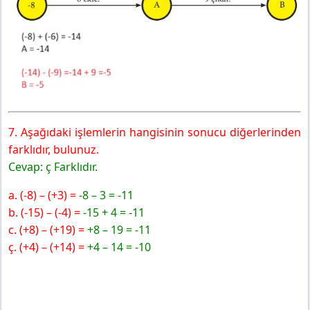
7. Aşağıdaki işlemlerin hangisinin sonucu diğerlerinden
farklıdır, bulunuz.
Cevap: ç Farklıdır.
a. (-8) – (+3) =
-8 – 3 = -11
b. (-15) – (-4) =
-15 + 4 = -11
c. (+8) – (+19) =
+8 – 19 = -11
ç. (+4) – (+14) =
+4 – 14 = -10