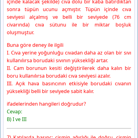
içinde kalacak şekilde) cıva dolu bir kaba batırdıktan
sonra tüpün ucunu açmıştır. Tüpün içinde cıva
seviyesi alçalmış ve belli bir seviyede (76 cm
civarında) cıva sütunu ile bir miktar boşluk
oluşmuştur.
Buna göre deney ile ilgili
I. Cıva yerine yoğunluğu cıvadan daha az olan bir sıvı
kullanılırsa borudaki sıvının yüksekliği artar.
II. Cam borunun kesiti değiştirilerek daha kalın bir
boru kullanılırsa borudaki cıva seviyesi azalır.
III. Açık hava basıncının etkisiyle borudaki cıvanın
yüksekliği belli bir seviyede sabit kalır.
ifadelerinden hangileri doğrudur?
Cevap:
B) I ve III
7) Katılarda basınç; cismin ağırlığı ile doğru, cismin