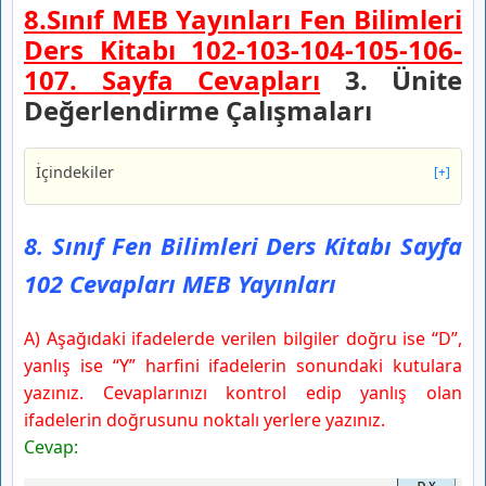
8.Sınıf MEB Yayınları Fen Bilimleri
Ders Kitabı 102-103-104-105-106-
107. Sayfa Cevapları
3. Ünite
Değerlendirme Çalışmaları
İçindekiler
[+]
8. Sınıf Fen Bilimleri Ders Kitabı Sayfa 102 Cevapları
MEB Yayınları
8. Sınıf Fen Bilimleri Ders Kitabı Sayfa
8. Sınıf Fen Bilimleri Ders Kitabı Sayfa 103 Cevapları
102 Cevapları MEB Yayınları
MEB Yayınları
8. Sınıf Fen Bilimleri Ders Kitabı Sayfa 104 Cevapları
MEB Yayınları
A) Aşağıdaki ifadelerde verilen bilgiler doğru ise “D”,
8. Sınıf Fen Bilimleri Ders Kitabı Sayfa 105 Cevapları
yanlış ise “Y” harfini ifadelerin sonundaki kutulara
MEB Yayınları
yazınız. Cevaplarınızı kontrol edip yanlış olan
8. Sınıf Fen Bilimleri Ders Kitabı Sayfa 106 Cevapları
ifadelerin doğrusunu noktalı yerlere yazınız.
MEB Yayınları
Cevap:
8. Sınıf Fen Bilimleri Ders Kitabı Sayfa 107 Cevapları