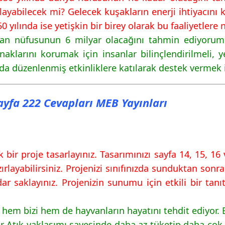
şılayabilecek mi? Gelecek kuşakların enerji ihtiyacını
 224 Cevapları MEB
50 yılında ise yetişkin bir birey olarak bu faaliyetlere
san nüfusunun 6 milyar olacağını tahmin ediyorum 
aklarını korumak için insanlar bilinçlendirilmeli, yen
 225 Cevapları MEB
da düzenlenmiş etkinliklere katılarak destek vermek 
 226 Cevapları MEB
Sayfa 222 Cevapları MEB Yayınları
k bir proje tasarlayınız. Tasarımınızı sayfa 14, 15, 1
ayabilirsiniz. Projenizi sınıfınızda sunduktan sonr
 saklayınız. Projenizin sunumu için etkili bir tanıt
hem bizi hem de hayvanların hayatını tehdit ediyor. B
 Atık yaklaşımı sayesinde daha az tüketip daha çok 