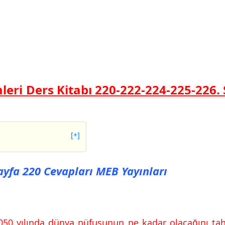
mleri Ders Kitabı 220-222-224-225-226.
[+]
 220 Cevapları MEB
Sayfa 220 Cevapları MEB Yayınları
 222 Cevapları MEB
2050 yılında dünya nüfusunun ne kadar olacağını tah