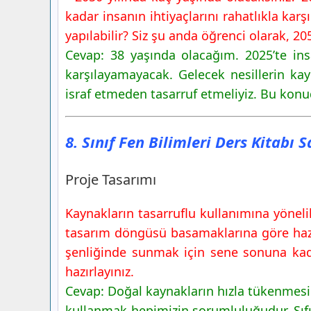
Geri Dönüşüm
kadar insanın ihtiyaçlarını rahatlıkla kar
8. Sınıf Fen Bilimleri Ders Kitabı Sayfa
yapılabilir? Siz şu anda öğrenci olarak, 20
Yayınları
Cevap: 38 yaşında olacağım. 2025’te in
Araştıralım Ve Tartışalım
karşılayamayacak. Gelecek nesillerin kayn
8. Sınıf Fen Bilimleri Ders Kitabı Sayfa
israf etmeden tasarruf etmeliyiz. Bu konu
Yayınları
8. Sınıf Fen Bilimleri Ders Kitabı Sayfa
8. Sınıf Fen Bilimleri Ders Kitabı 
Yayınları
Neler Öğrendik?
Proje Tasarımı
Kaynakların tasarruflu kullanımına yöneli
tasarım döngüsü basamaklarına göre hazırl
şenliğinde sunmak için sene sonuna kadar
hazırlayınız.
Cevap: Doğal kaynakların hızla tükenmesi 
kullanmak hepimizin sorumluluğudur. Sıfır