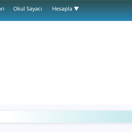
rı
Okul Sayacı
Hesapla ▼