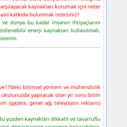
 karşılayacak kaynakları korumak için neler
 nasıl katkıda bulunmak istersiniz?
ve dünya bu kadar insanın ihtiyaçlarını
ilenebilir enerji kaynakları kullanılmalı,
isterim.
6 ve17’deki bilimsel yöntem ve mühendislik
a okulunuzda yapılacak olan yıl sonu bilim
ım (gazete, genel ağ, televizyon reklamı)
u yüzden kaynakları dikkatli ve tasarruflu
geri dönüştürerek çevremizi koruyabiliriz.