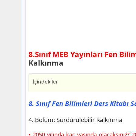
8.Sınıf MEB Yayınları Fen Bili
Kalkınma
İçindekiler
8. Sınıf Fen Bilimleri Ders Kitabı Sayfa
Yayınları
8. Sınıf Fen Bilimleri Ders Kitabı 
4. Bölüm: Sürdürülebilir Kalkınma
8. Sınıf Fen Bilimleri Ders Kitabı Sayfa
4. Bölüm: Sürdürülebilir Kalkınma
Yayınları
Proje Tasarımı
• 2050 yılında kaç yaşında olacaksınız? 