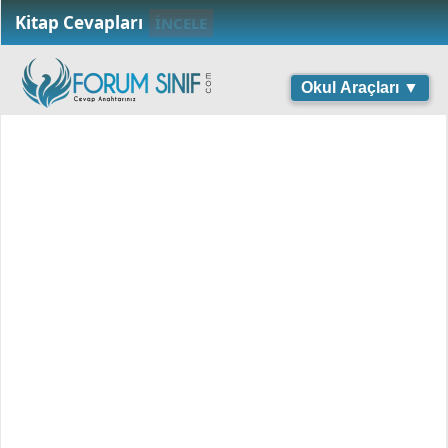
Kitap Cevapları
İNCELE
Okul Araçları ▼