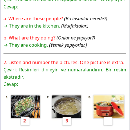
Reading
Cevap:
8. Sınıf İngilizce Ders Kitabı Sayfa 45 Cevapları Bilim
a. Where are these people?
(Bu insanlar nerede?)
Ve Kültür Yayınları
→ They are in the kitchen.
(Mutfaktalar.)
8. Sınıf İngilizce Ders Kitabı Sayfa 46 Cevapları Bilim
Ve Kültür Yayınları
b. What are they doing?
(Onlar ne yapıyor?)
Listening
→ They are cooking.
(Yemek yapıyorlar.)
Speaking
8. Sınıf İngilizce Ders Kitabı Sayfa 47 Cevapları Bilim
Ve Kültür Yayınları
2. Listen and number the pictures. One picture is extra.
READING & SPEAKING
Çeviri: Resimleri dinleyin ve numaralandırın. Bir resim
8. Sınıf İngilizce Ders Kitabı Sayfa 48 Cevapları Bilim
ekstradır.
Ve Kültür Yayınları
Cevap: