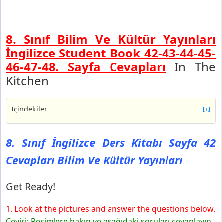
8. Sınıf Bilim Ve Kültür Yayınları
İngilizce Student Book 42-43-44-45-
46-47-48. Sayfa Cevapları
In The
Kitchen
İçindekiler
[+]
8. Sınıf İngilizce Ders Kitabı Sayfa 42 Cevapları Bilim
Ve Kültür Yayınları
8. Sınıf İngilizce Ders Kitabı Sayfa 42
Get Ready!
Cevapları Bilim Ve Kültür Yayınları
8. Sınıf İngilizce Ders Kitabı Sayfa 43 Cevapları Bilim
Ve Kültür Yayınları
Listening
Get Ready!
Speaking
1. Look at the pictures and answer the questions below.
8. Sınıf İngilizce Ders Kitabı Sayfa 44 Cevapları Bilim
Ve Kültür Yayınları
Çeviri: Resimlere bakın ve aşağıdaki soruları cevaplayın.