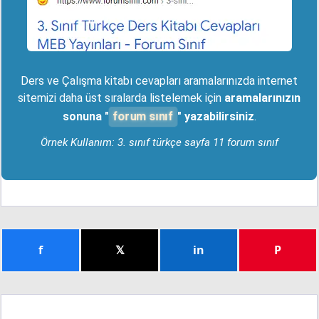
Ders ve Çalışma kitabı cevapları aramalarınızda internet
sitemizi daha üst sıralarda listelemek için
aramalarınızın
forum sınıf
sonuna "
" yazabilirsiniz
.
Örnek Kullanım: 3. sınıf türkçe sayfa 11 forum sınıf
f
𝕏
in
P