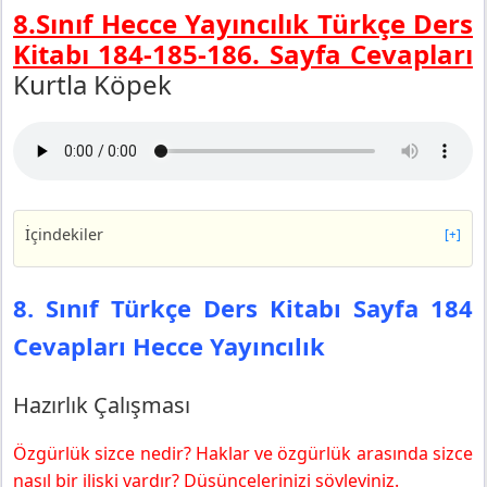
8.Sınıf Hecce Yayıncılık Türkçe Ders
Kitabı 184-185-186. Sayfa Cevapları
Kurtla Köpek
İçindekiler
[+]
8. Sınıf Türkçe Ders Kitabı Sayfa 184 Cevapları Hecce
Yayıncılık
8. Sınıf Türkçe Ders Kitabı Sayfa 184
Hazırlık Çalışması
Cevapları Hecce Yayıncılık
1. Etkinlik
8. Sınıf Türkçe Ders Kitabı Sayfa 185 Cevapları Hecce
Yayıncılık
Hazırlık Çalışması
3. Etkinlik
Özgürlük sizce nedir? Haklar ve özgürlük arasında sizce
4. Etkinlik
nasıl bir ilişki vardır? Düşüncelerinizi söyleyiniz.
5. Etkinlik