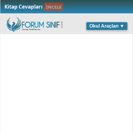
Kitap Cevapları
İNCELE
Okul Araçları ▼