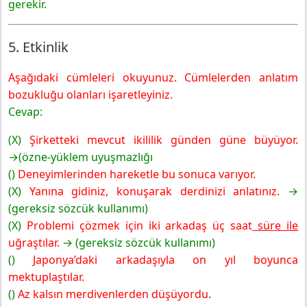
gerekir.
5. Etkinlik
Aşağıdaki cümleleri okuyunuz. Cümlelerden anlatım
bozukluğu olanları işaretleyiniz.
Cevap:
(X)
Şirketteki mevcut ikililik günden güne büyüyor.
→(özne-yüklem uyuşmazlığı
()
Deneyimlerinden hareketle bu sonuca varıyor.
(X)
Yanına gidiniz, konuşarak derdinizi anlatınız.
→
(gereksiz sözcük kullanımı)
(X)
Problemi çözmek için iki arkadaş üç saat
süre ile
uğraştılar.
→ (gereksiz sözcük kullanımı)
()
Japonya’daki arkadaşıyla on yıl boyunca
mektuplaştılar.
()
Az kalsın merdivenlerden düşüyordu.