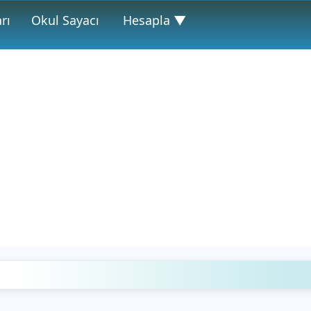
rı
Okul Sayacı
Hesapla ▼