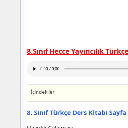
8.Sınıf Hecce Yayıncılık Türkç
İçindekiler
8. Sınıf Türkçe Ders Kitabı Sayfa 38 Ce
Yayıncılık
8. Sınıf Türkçe Ders Kitabı Sayfa
Hazırlık Çalışması
1. Etkinlik
Hazırlık Çalışması