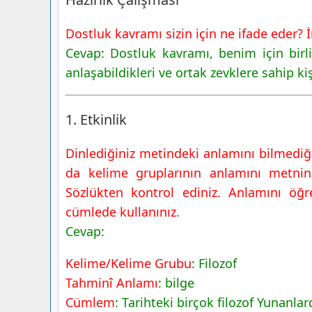
8. Sınıf Türkçe Ders Kitabı Sayfa 39 Ce
Yayıncılık
Dostluk kavramı sizin için ne ifade eder? 
2. Etkinlik
Cevap: Dostluk kavramı, benim için birli
3. Etkinlik
anlaşabildikleri ve ortak zevklere sahip k
4. Etkinlik
8. Sınıf Türkçe Ders Kitabı Sayfa 40 Ce
1. Etkinlik
Yayıncılık
6. Etkinlik
Dinlediğiniz metindeki anlamını bilmediği
7. Etkinlik
da kelime gruplarının anlamını metni
Sözlükten kontrol ediniz. Anlamını öğre
cümlede kullanınız.
Cevap:
Kelime/Kelime Grubu
: Filozof
Tahminî Anlamı
: bilge
Cümlem
: Tarihteki birçok filozof Yunanlar