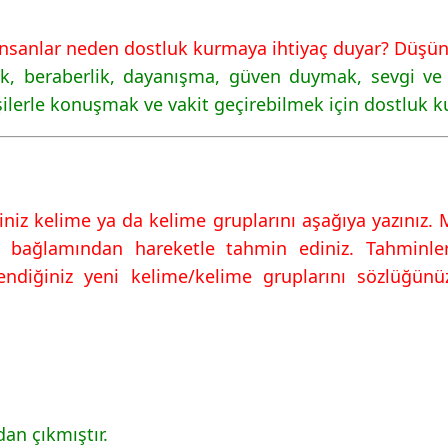
vapları Hecce
İnsanlar neden dostluk kurmaya ihtiyaç duyar? Düşünce
k, beraberlik, dayanışma, güven duymak, sevgi ve yo
işilerle konuşmak ve vakit geçirebilmek için dostluk k
vapları Hecce
niz kelime ya da kelime gruplarını aşağıya yazınız.
n bağlamından hareketle tahmin ediniz. Tahminle
ndiğiniz yeni kelime/kelime gruplarını sözlüğünüz
dan çıkmıştır.