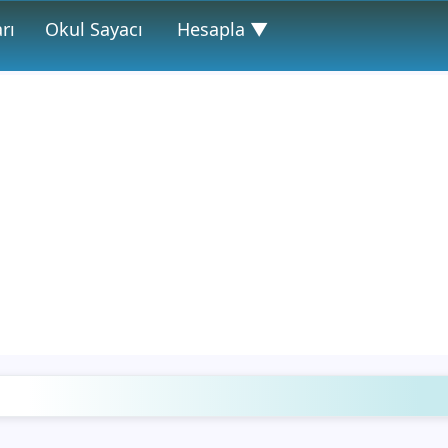
rı
Okul Sayacı
Hesapla ▼