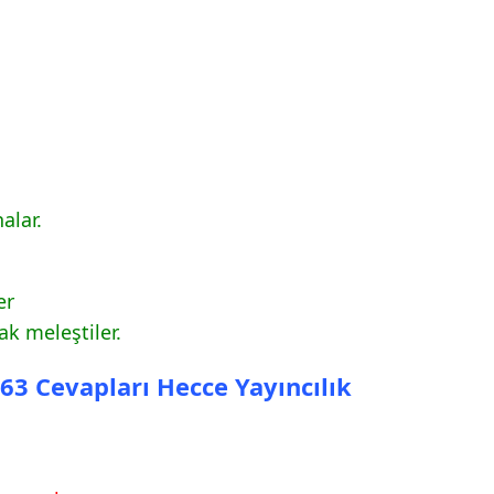
alar.
er
k meleştiler.
 63 Cevapları Hecce Yayıncılık