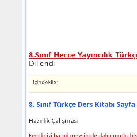
8.Sınıf Hecce Yayıncılık Türk
Dillendi
İçindekiler
8. Sınıf Türkçe Ders Kitabı Sayfa 60 Ce
Yayıncılık
8. Sınıf Türkçe Ders Kitabı Sayfa
Hazırlık Çalışması
8. Sınıf Türkçe Ders Kitabı Sayfa 62 Ce
Hazırlık Çalışması
Yayıncılık
1.Etkinlik
Kendinizi hangi mevsimde daha mutlu his