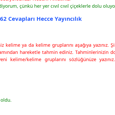
vapları Hecce
orum, çünkü her yer cıvıl cıvıl çiçeklerle dolu oluyo
 62 Cevapları Hecce Yayıncılık
z kelime ya da kelime gruplarını aşağıya yazınız. Şi
 Cevapları Hecce
amından hareketle tahmin ediniz. Tahminlerinizin 
yeni kelime/kelime gruplarını sözlüğünüze yazınız
oldu.