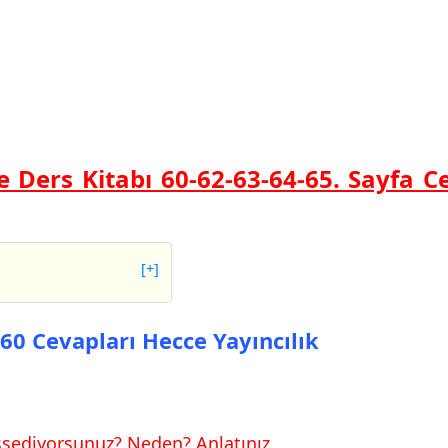
çe Ders Kitabı 60-62-63-64-65. Sayfa C
[+]
vapları Hecce
 60 Cevapları Hecce Yayıncılık
vapları Hecce
sediyorsunuz? Neden? Anlatınız.