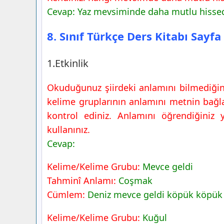
8. Sınıf Türkçe Ders Kitabı Sayfa 63 Ce
Cevap: Yaz mevsiminde daha mutlu hissediy
Yayıncılık
8. Sınıf Türkçe Ders Kitabı Sayfa
2.Etkinlik
3.Etkinlik
1.Etkinlik
4.Etkinlik
5.Etkinlik
Okuduğunuz şiirdeki anlamını bilmediğini
8. Sınıf Türkçe Ders Kitabı Sayfa 64-65
kelime gruplarının anlamını metnin bağl
Yayıncılık
kontrol ediniz. Anlamını öğrendiğiniz 
7.Etkinlik
kullanınız.
Cevap:
Kelime/Kelime Grubu:
Mevce geldi
Tahminî Anlamı:
Coşmak
Cümlem:
Deniz mevce geldi köpük köpük 
Kelime/Kelime Grubu:
Kuğul