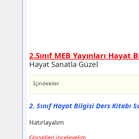
2.Sınıf MEB Yayınları Hayat B
Hayat Sanatla Güzel
İçindekiler
2. Sınıf Hayat Bilgisi Ders Kitabı Sayfa
Yayınları
2. Sınıf Hayat Bilgisi Ders Kitabı 
Hatırlayalım
2. Sınıf Hayat Bilgisi Ders Kitabı Sayfa
Hatırlayalım
Yayınları
Keşfedelim
Görselleri inceleyelim.