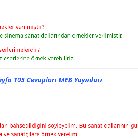
 108 Cevapları MEB
ekler verilmiştir?
 109 Cevapları MEB
 sinema sanat dallarından örnekler verilmiştir.
 110 Cevapları MEB
erleri nelerdir?
t eserlerine örnek verebiliriz.
 111 Cevapları MEB
Sayfa 105 Cevapları MEB Yayınları
an bahsedildiğini söyleyelim. Bu sanat dallarının gü
na ve sanatçılara örnek verelim.