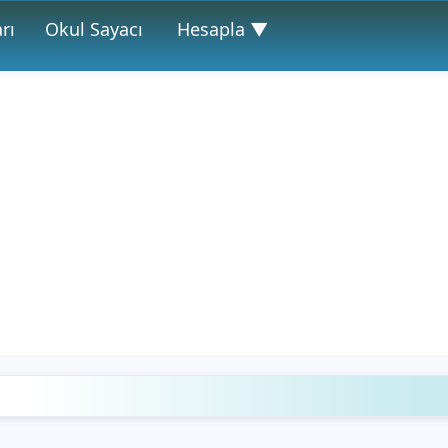
rı
Okul Sayacı
Hesapla ▼