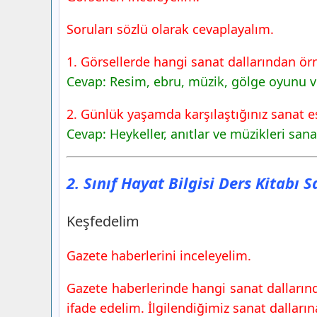
2. Sınıf Hayat Bilgisi Ders Kitabı Sayfa
Soruları sözlü olarak cevaplayalım.
Yayınları
Uygulayalım
1. Görsellerde hangi sanat dallarından örn
2. Sınıf Hayat Bilgisi Ders Kitabı Sayfa
Cevap: Resim, ebru, müzik, gölge oyunu ve
Yayınları
2. Sınıf Hayat Bilgisi Ders Kitabı Sayfa
2. Günlük yaşamda karşılaştığınız sanat es
Yayınları
Cevap: Heykeller, anıtlar ve müzikleri sana
Uygulayalım
2. Sınıf Hayat Bilgisi Ders Kitabı Sayfa
2. Sınıf Hayat Bilgisi Ders Kitabı 
Yayınları
Neler Öğrendik
Keşfedelim
Gazete haberlerini inceleyelim.
Gazete haberlerinde hangi sanat dallarınd
ifade edelim. İlgilendiğimiz sanat dalları