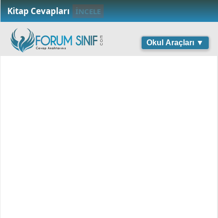
Kitap Cevapları
İNCELE
Okul Araçları ▼