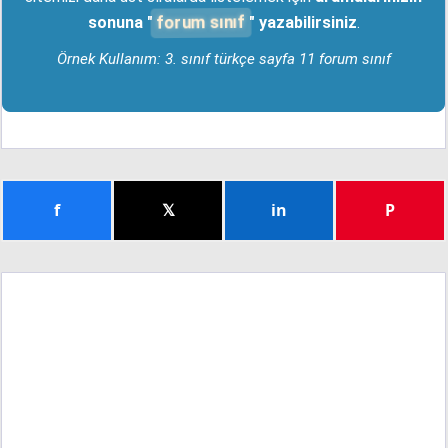
forum sınıf
sonuna "
" yazabilirsiniz
.
Örnek Kullanım: 3. sınıf türkçe sayfa 11 forum sınıf
f
𝕏
in
P