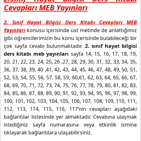
Cevapları MEB Yayınları
2. Sınıf Hayat Bilgisi Ders Kitabı Cevapları MEB
Yayınları
konusu içerisinde üst metinde de anlattığımız
gibi öğrencilerimizin bu konu içerisinde bulabileceği bir
çok sayfa cevabı bulunmaktadır.
2. sınıf hayat bilgisi
ders kitabı meb yayınları
sayfa 14, 15, 16, 17, 18, 19,
20, 21, 22, 23, 24, 25, 26 ,27, 28, 29, 30, 31, 32, 33, 34, 35,
36, 37, 38, 39, 40 ,41, 42, 43, 44, 45, 46, 47, 48, 49, 50, 51,
52, 53, 54, 55, 56, 57, 58, 59, 60,61, 62, 63, 64, 65, 66, 67,
68, 69, 70, 71, 72, 73, 74, 75, 76, 77, 78, 79, 80, 81, 82, 83,
84, 85, 86, 87, 88, 89, 90, 91, 92, 93, 94, 95, 96, 97, 98, 99,
100, 101, 102, 103, 104, 105, 106, 107, 108, 109, 110, 111,
112, 113, 114, 115, 116, 117’nin cevapları aşağıdaki
bağlantılar listesinde yer almaktadır. Cevabına ulaşmak
istediğiniz sayfa numarasına veya etkinlik ismine
tıklayarak bağlantılara ulaşabilirsiniz.