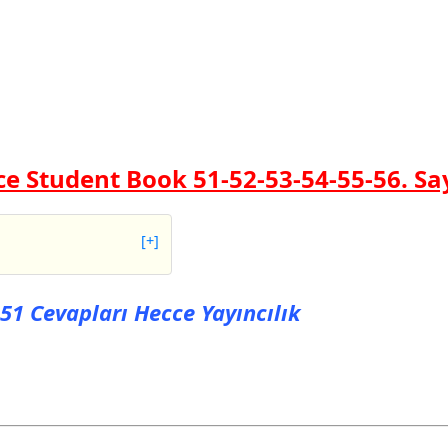
izce Student Book 51-52-53-54-55-56. Sa
[+]
Cevapları Hecce
a 51 Cevapları Hecce Yayıncılık
Cevapları Hecce
Cevapları Hecce
Cevapları Hecce