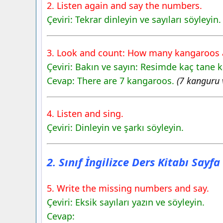
2. Listen again and say the numbers.
Yayıncılık
Çeviri: Tekrar dinleyin ve sayıları söyleyin.
2. Sınıf İngilizce Ders Kitabı Sayfa 55 
Yayıncılık
2. Sınıf İngilizce Ders Kitabı Sayfa 56 
3. Look and count: How many kangaroos a
Yayıncılık
Çeviri: Bakın ve sayın: Resimde kaç tane 
2. Sınıf İngilizce Ders Kitabı Sayfa 57 
Cevap: There are 7 kangaroos.
(7 kanguru v
Yayıncılık
4. Listen and sing.
Çeviri: Dinleyin ve şarkı söyleyin.
2. Sınıf İngilizce Ders Kitabı Sayf
5. Write the missing numbers and say.
Çeviri: Eksik sayıları yazın ve söyleyin.
Cevap: