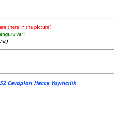
Cevapları Hecce
Cevapları Hecce
re there in the picture?
kanguru var?
Cevapları Hecce
ar.)
a 52 Cevapları Hecce Yayıncılık