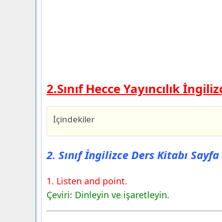
2.Sınıf Hecce Yayıncılık İngil
İçindekiler
2. Sınıf İngilizce Ders Kitabı Sayfa 51 
Yayıncılık
2. Sınıf İngilizce Ders Kitabı Sayf
2. Sınıf İngilizce Ders Kitabı Sayfa 52 
Yayıncılık
1. Listen and point.
2. Sınıf İngilizce Ders Kitabı Sayfa 53 
Çeviri: Dinleyin ve işaretleyin.
Yayıncılık
2. Sınıf İngilizce Ders Kitabı Sayfa 54 