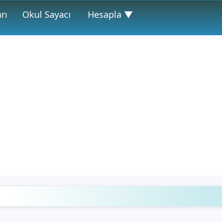
rı
Okul Sayacı
Hesapla ▼