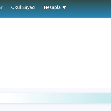
rı
Okul Sayacı
Hesapla ▼