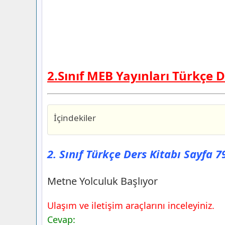
2.Sınıf MEB Yayınları Türkçe D
İçindekiler
2. Sınıf Türkçe Ders Kitabı Sayfa 79 Ce
Metne Yolculuk Başlıyor
2. Sınıf Türkçe Ders Kitabı Sayfa 
2. Sınıf Türkçe Ders Kitabı Sayfa 80 Ce
2. Sınıf Türkçe Ders Kitabı Sayfa 82 Ce
Metne Yolculuk Başlıyor
Sözlük Özgürlüktür
Ulaşım ve iletişim araçlarını inceleyiniz.
2. Sınıf Türkçe Ders Kitabı Sayfa 83 Ce
Cevap:
2. Sınıf Türkçe Ders Kitabı Sayfa 84 Ce