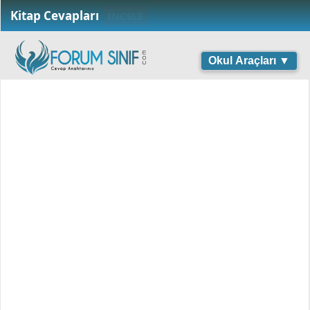
Kitap Cevapları
İNCELE
Okul Araçları ▼