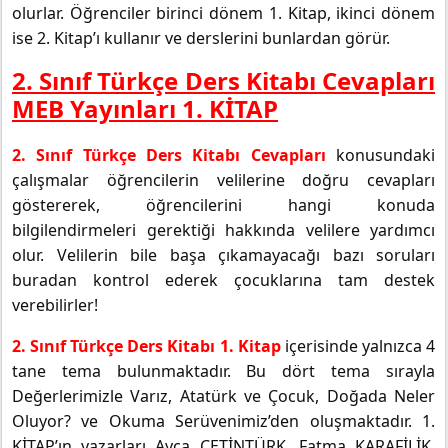
olurlar. Öğrenciler birinci dönem 1. Kitap, ikinci dönem
ise 2. Kitap’ı kullanır ve derslerini bunlardan görür.
2. Sınıf Türkçe Ders Kitabı Cevapları
MEB Yayınları 1. KİTAP
2. Sınıf Türkçe Ders Kitabı Cevapları
konusundaki
çalışmalar öğrencilerin velilerine doğru cevapları
göstererek, öğrencilerini hangi konuda
bilgilendirmeleri gerektiği hakkında velilere yardımcı
olur. Velilerin bile başa çıkamayacağı bazı soruları
buradan kontrol ederek çocuklarına tam destek
verebilirler!
2. Sınıf Türkçe Ders Kitabı 1. Kitap
içerisinde yalnızca 4
tane tema bulunmaktadır. Bu dört tema sırayla
Değerlerimizle Varız, Atatürk ve Çocuk, Doğada Neler
Oluyor? ve Okuma Serüvenimiz’den oluşmaktadır. 1.
KİTAP’ın yazarları Ayça ÇETİNTÜRK, Fatma KARAFİLİK,