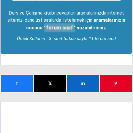
Ders ve Çalışma kitabı cevapları aramalarınızda internet
sitemizi daha üst sıralarda listelemek için
aramalarınızın
forum sınıf
sonuna "
" yazabilirsiniz
.
Örnek Kullanım: 3. sınıf türkçe sayfa 11 forum sınıf
f
𝕏
in
P