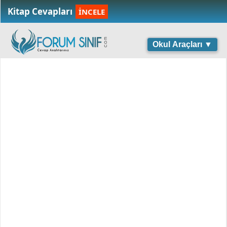
Kitap Cevapları
İNCELE
Okul Araçları ▼