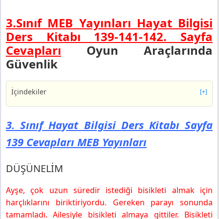
3.Sınıf MEB Yayınları Hayat Bilgisi
Ders Kitabı 139-141-142. Sayfa
Cevapları
Oyun Araçlarında
Güvenlik
İçindekiler
[+]
3. Sınıf Hayat Bilgisi Ders Kitabı Sayfa 139 Cevapları
MEB Yayınları
3. Sınıf Hayat Bilgisi Ders Kitabı Sayfa
DÜŞÜNELİM
139 Cevapları MEB Yayınları
KEŞFEDELİM
3. Sınıf Hayat Bilgisi Ders Kitabı Sayfa 141 Cevapları
MEB Yayınları
DÜŞÜNELİM
UYGULAYALIM
Ayşe, çok uzun süredir istediği bisikleti almak için
3. Sınıf Hayat Bilgisi Ders Kitabı Sayfa 142 Cevapları
MEB Yayınları
harçlıklarını biriktiriyordu. Gereken parayı sonunda
DEĞERLENDİRELİM
tamamladı. Ailesiyle bisikleti almaya gittiler. Bisikleti