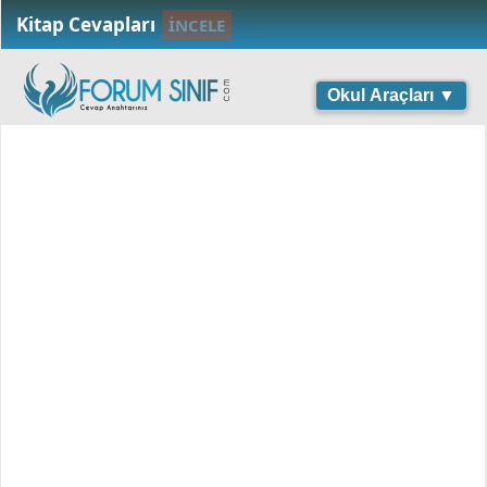
Kitap Cevapları
İNCELE
Okul Araçları ▼