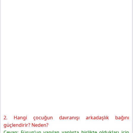
2. Hangi çocuğun davranışı arkadaşlık bağını
güçlendirir? Neden?
Cevap: Füsun’un yapılan yanlışta birlikte oldukları için