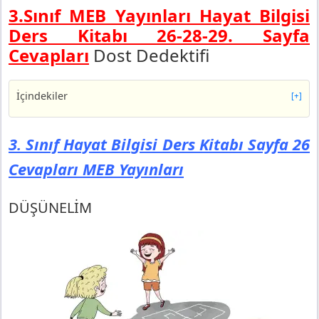
3.Sınıf MEB Yayınları Hayat Bilgisi
Ders Kitabı 26-28-29. Sayfa
Cevapları
Dost Dedektifi
İçindekiler
[+]
3. Sınıf Hayat Bilgisi Ders Kitabı Sayfa 26 Cevapları
MEB Yayınları
3. Sınıf Hayat Bilgisi Ders Kitabı Sayfa 26
DÜŞÜNELİM
Cevapları MEB Yayınları
3. Sınıf Hayat Bilgisi Ders Kitabı Sayfa 28 Cevapları
MEB Yayınları
DÜŞÜNELİM
DÜŞÜNELİM
3. Sınıf Hayat Bilgisi Ders Kitabı Sayfa 29 Cevapları
MEB Yayınları
DEĞERLENDİRELİM