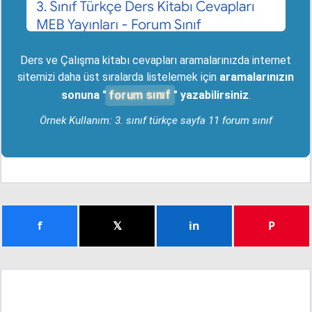
Ders ve Çalışma kitabı cevapları aramalarınızda internet
sitemizi daha üst sıralarda listelemek için
aramalarınızın
forum sınıf
sonuna "
" yazabilirsiniz
.
Örnek Kullanım: 3. sınıf türkçe sayfa 11 forum sınıf
f
𝕏
in
P