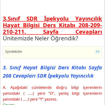
3.Sınıf SDR İpekyolu Yayıncılık
Hayat Bilgisi Ders Kita
bı 208-209-
210-211. Sayfa Cevapları
Ünitemizde Neler Öğrendik?
İçindekiler
[+]
3. Sınıf Hayat Bilgisi Ders Kitabı Sayfa 208 Cevapları
SDR İpekyolu Yayıncılık
3. Sınıf Hayat Bilgisi Ders Kitabı Sayfa
3. Sınıf Hayat Bilgisi Ders Kitabı Sayfa 209 Cevapları
208 Cevapları SDR İpekyolu Yayıncılık
SDR İpekyolu Yayıncılık
3. Sınıf Hayat Bilgisi Ders Kitabı Sayfa 210 Cevapları
SDR İpekyolu Yayıncılık
A. Aşağıdaki cümlelerde doğru bilgi içerenlerin
3. Sınıf Hayat Bilgisi Ders Kitabı Sayfa 211 Cevapları
yanındaki ( …..) yere “D”, yanlış bilgi içerenlerin
SDR İpekyolu Yayıncılık
yanındaki ( …..) yere “Y” yazınız.