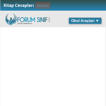
Kitap Cevapları
İNCELE
Okul Araçları ▼