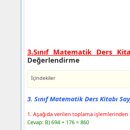
3.Sınıf Matematik Ders Kit
Değerlendirme
İçindekiler
3. Sınıf Matematik Ders Kitabı Sayfa 1
Yayıncılık
3. Sınıf Matematik Ders Kitabı Say
3. Sınıf Matematik Ders Kitabı Sayfa 1
Yayıncılık
1. Aşağıda verilen toplama işlemlerinden 
3. Sınıf Matematik Ders Kitabı Sayfa 1
Cevap: B) 694 + 176 = 860
Yayıncılık