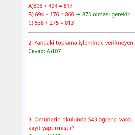
3. Sınıf Matematik Ders Kitabı Sayfa 1
A)393 + 424 = 817
Yayıncılık
B) 694 + 176 = 860
→ 870 olması gerekir.
C) 538 + 275 = 813
2. Yandaki toplama işleminde verilmeyen 
Cevap: A)107
3. Ömürlerin okulunda 543 öğrenci vardı.
kayıt yaptırmıştır?