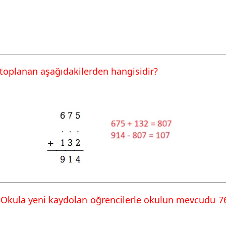
08 Cevapları Ekoyay
toplanan aşağıdakilerden hangisidir?
 Okula yeni kaydolan öğrencilerle okulun mevcudu 76