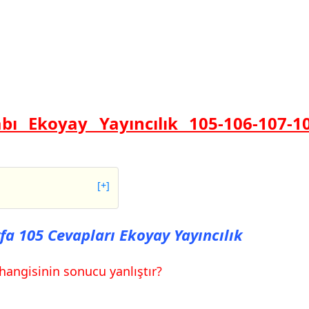
abı Ekoyay Yayıncılık 105-106-107-
[+]
05 Cevapları Ekoyay
fa 105 Cevapları Ekoyay Yayıncılık
06 Cevapları Ekoyay
hangisinin sonucu yanlıştır?
07 Cevapları Ekoyay