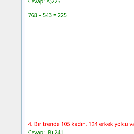
Cevap: A)225
768 – 543 = 225
4. Bir trende 105 kadın, 124 erkek yolcu 
Cevap: B) 241