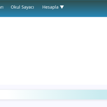
rı
Okul Sayacı
Hesapla ▼