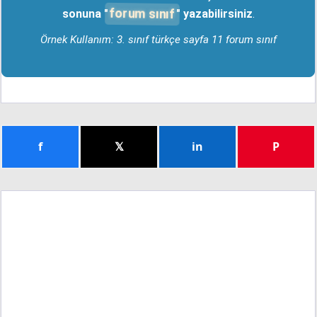
forum sınıf
sonuna "
" yazabilirsiniz
.
Örnek Kullanım: 3. sınıf türkçe sayfa 11 forum sınıf
f
𝕏
in
P