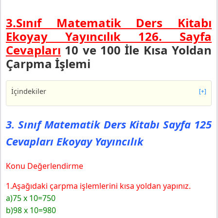
3.Sınıf Matematik Ders Kitabı
Ekoyay Yayıncılık 126.
Sayfa
Cevapları
10 ve 100 İle Kısa Yoldan
Çarpma İşlemi
İçindekiler
[+]
3. Sınıf Matematik Ders Kitabı Sayfa 125 Cevapları
Ekoyay Yayıncılık
3. Sınıf Matematik Ders Kitabı Sayfa 125
3. Sınıf Matematik Ders Kitabı Sayfa 129 Cevapları
Cevapları Ekoyay Yayıncılık
Ekoyay Yayıncılık
Konu Değerlendirme
1.Aşağıdaki çarpma işlemlerini kısa yoldan yapınız.
a)75 x 10=750
b)98 x 10=980