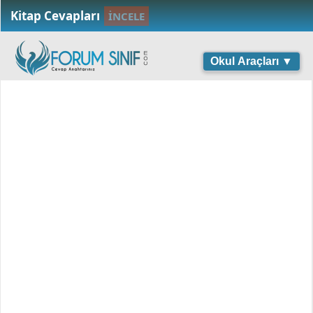
Kitap Cevapları
İNCELE
Okul Araçları ▼