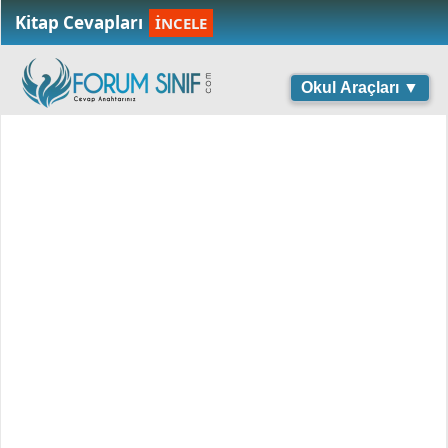
Kitap Cevapları
İNCELE
Okul Araçları ▼