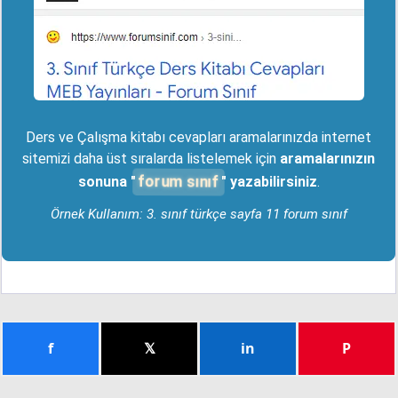
Ders ve Çalışma kitabı cevapları aramalarınızda internet
sitemizi daha üst sıralarda listelemek için
aramalarınızın
forum sınıf
sonuna "
" yazabilirsiniz
.
Örnek Kullanım: 3. sınıf türkçe sayfa 11 forum sınıf
f
𝕏
in
P