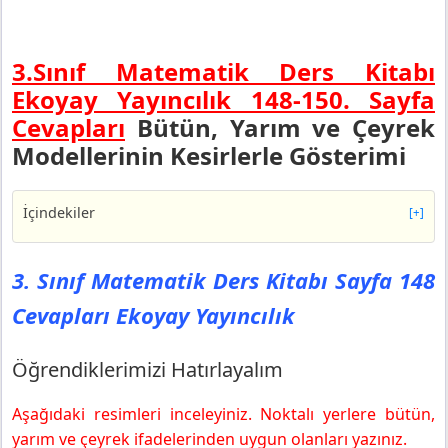
3.Sınıf Matematik Ders Kitabı
Ekoyay Yayıncılık 148-150.
Sayfa
Cevapları
Bütün, Yarım ve Çeyrek
Modellerinin Kesirlerle Gösterimi
İçindekiler
[+]
3. Sınıf Matematik Ders Kitabı Sayfa 148 Cevapları
Ekoyay Yayıncılık
3. Sınıf Matematik Ders Kitabı Sayfa 148
Öğrendiklerimizi Hatırlayalım
Cevapları Ekoyay Yayıncılık
3. Sınıf Matematik Ders Kitabı Sayfa 150 Cevapları
Ekoyay Yayıncılık
Konu Değerlendirme
Öğrendiklerimizi Hatırlayalım
3. Sınıf Matematik Ders Kitabı Sayfa 151 Cevapları
Ekoyay Yayıncılık
Aşağıdaki resimleri inceleyiniz. Noktalı yerlere bütün,
3. Sınıf Matematik Ders Kitabı Sayfa 153 Cevapları
yarım ve çeyrek ifadelerinden uygun olanları yazınız.