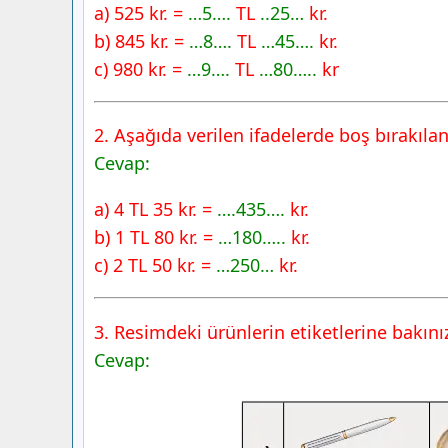
a) 525 kr. =
…5….
TL
..25…
kr.
b) 845 kr. =
…8….
TL
…45….
kr.
c) 980 kr. =
…9….
TL
…80…..
kr
2. Aşağıda verilen ifadelerde boş bırakıla
Cevap:
a) 4 TL 35 kr. =
….435….
kr.
b) 1 TL 80 kr. =
…180…..
kr.
c) 2 TL 50 kr. =
…250…
kr.
3. Resimdeki ürünlerin etiketlerine bakınız
Cevap: