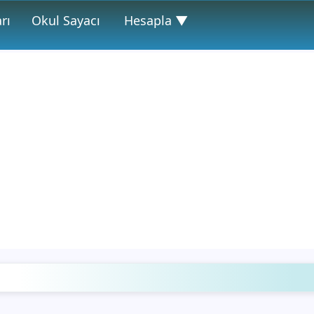
rı
Okul Sayacı
Hesapla ▼