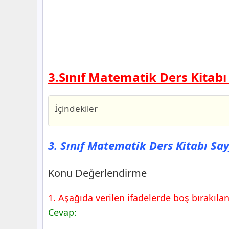
3.Sınıf Matematik Ders Kitabı
İçindekiler
3. Sınıf Matematik Ders Kitabı Sayfa 1
Yayıncılık
3. Sınıf Matematik Ders Kitabı Say
Konu Değerlendirme
3. Sınıf Matematik Ders Kitabı Sayfa 1
Konu Değerlendirme
Yayıncılık
2.Örnek
1. Aşağıda verilen ifadelerde boş bırakıla
Konu Değerlendirme
Cevap: