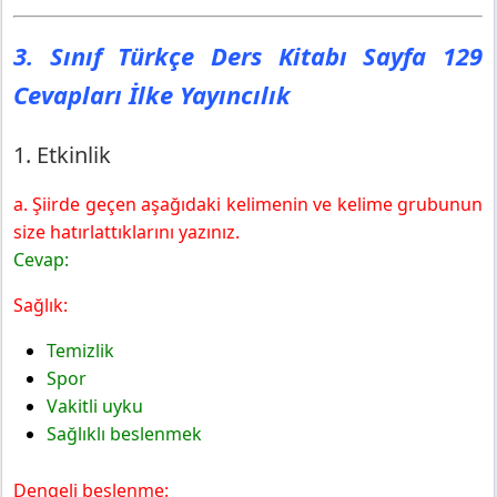
3. Sınıf Türkçe Ders Kitabı Sayfa 131 Cevapları İlke
Yayıncılık
3. Sınıf Türkçe Ders Kitabı Sayfa 129
5. Etkinlik
Cevapları İlke Yayıncılık
3. Sınıf Türkçe Ders Kitabı Sayfa 132 Cevapları İlke
Yayıncılık
6. Etkinlik
1. Etkinlik
Sonraki Metne Hazırlık
a. Şiirde geçen aşağıdaki kelimenin ve kelime grubunun
size hatırlattıklarını yazınız.
Cevap:
Sağlık:
Temizlik
Spor
Vakitli uyku
Sağlıklı beslenmek
Dengeli beslenme: