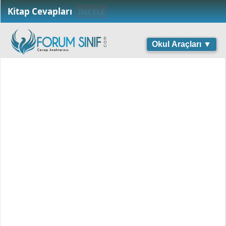
Kitap Cevapları
İNCELE
Okul Araçları ▼