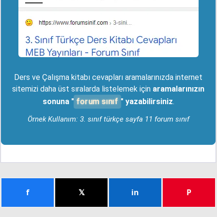
Ders ve Çalışma kitabı cevapları aramalarınızda internet
sitemizi daha üst sıralarda listelemek için
aramalarınızın
forum sınıf
sonuna "
" yazabilirsiniz
.
Örnek Kullanım: 3. sınıf türkçe sayfa 11 forum sınıf
f
𝕏
in
P