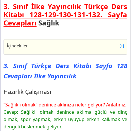
3. Sınıf İlke Yayıncılık Türkçe Ders
Kitabı 128-129-130-131-132. Sayfa
Cevapları
Sağlık
İçindekiler
[+]
3. Sınıf Türkçe Ders Kitabı Sayfa 128 Cevapları İlke
Yayıncılık
3. Sınıf Türkçe Ders Kitabı Sayfa 128
Hazırlık Çalışması
Cevapları İlke Yayıncılık
3. Sınıf Türkçe Ders Kitabı Sayfa 129 Cevapları İlke
Yayıncılık
1. Etkinlik
Hazırlık Çalışması
2. Etkinlik
“Sağlıklı olmak” denince aklınıza neler geliyor? Anlatınız.
3. Sınıf Türkçe Ders Kitabı Sayfa 130 Cevapları İlke
Yayıncılık
Cevap: Sağlıklı olmak denince aklıma güçlü ve dinç
3. Etkinlik
olmak, spor yapmak, erken uyuyup erken kalkmak ve
4. Etkinlik
dengeli beslenmek geliyor.