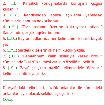
2.
(…D..)
Karşılıklı konuşmalarda konuşma çizgisi
kullanılır.
3.
(…Y..)
Kendisinden sonra açıklama yapılacak
cümlelerin sonuna nokta konur.
4.
(..Y…)
“Fare aslanın üzerine kükreyerek atladı.”
ifadesinde gerçek ögeler bulunur.
5.
(…D..)
Bayram adlarında her kelimenin ilk harfi büyük
yazılır.
6.
(…Y…)
Şiirdeki dizelerin ilk harfi küçük yazılır.
7.
(..D…)
“Babaannem kalın şişleriyle kazak ördü.”
cümlesinde “kalın” kelimesi varlığın özelliğini belirtir.
8.
(..Y…)
“Zayıf, çalışkan, nazik” kelimeleriyle “öğrenci”
kelimesini niteleyebiliriz.
D. Aşağıdaki kelimeleri, sözlük anlamları ile cümledeki
anlamları aynı olacak şekilde eşleştiriniz.
Cevap: