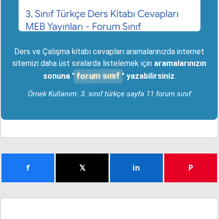
Ders ve Çalışma kitabı cevapları aramalarınızda internet
sitemizi daha üst sıralarda listelemek için
aramalarınızın
forum sınıf
sonuna "
" yazabilirsiniz
.
Örnek Kullanım: 3. sınıf türkçe sayfa 11 forum sınıf
f
𝕏
in
P