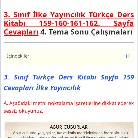
3. Sınıf İlke Yayıncılık Türkçe Ders
Kitabı 159-160-161-162. Sayfa
Cevapları
4. Tema Sonu Çalışmaları
İçindekiler
[+]
3. Sınıf Türkçe Ders Kitabı Sayfa 159 Cevapları İlke
Yayıncılık
3. Sınıf Türkçe Ders Kitabı Sayfa 159
3. Sınıf Türkçe Ders Kitabı Sayfa 160 Cevapları İlke
Cevapları İlke Yayıncılık
Yayıncılık
3. Sınıf Türkçe Ders Kitabı Sayfa 161 Cevapları İlke
Yayıncılık
A. Aşağıdaki metni noktalama işaretlerine dikkat ederek
3. Sınıf Türkçe Ders Kitabı Sayfa 162 Cevapları İlke
sessiz okuyunuz.
Yayıncılık
Sonraki Metne Hazırlık