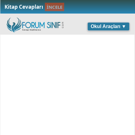
Kitap Cevapları
İNCELE
Okul Araçları ▼