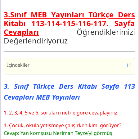
3.Sınıf MEB Yayınları Türkçe Ders
Kitabı 113-114-115-116-117. Sayfa
Cevapları
Öğrendiklerimizi
Değerlendiriyoruz
İçindekiler
[+]
3. Sınıf Türkçe Ders Kitabı Sayfa 113 Cevapları MEB
Yayınları
3. Sınıf Türkçe Ders Kitabı Sayfa 113
3. Sınıf Türkçe Ders Kitabı Sayfa 114 Cevapları MEB
Cevapları MEB Yayınları
Yayınları
3. Sınıf Türkçe Ders Kitabı Sayfa 115 Cevapları MEB
Yayınları
1, 2, 3, 4, 5 ve 6. soruları metne göre cevaplayınız.
3. Sınıf Türkçe Ders Kitabı Sayfa 116 Cevapları MEB
1. Çocuk, okula yetişmeye çalışırken kimi görüyor?
Yayınları
Cevap: Yan komşusu Neriman Teyze’yi görmüş.
3. Sınıf Türkçe Ders Kitabı Sayfa 117 Cevapları MEB