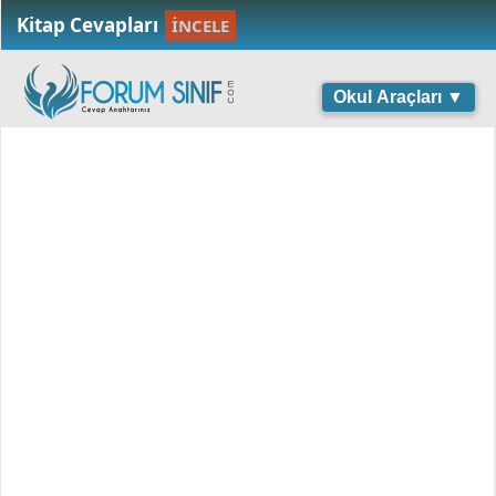
Kitap Cevapları
İNCELE
Okul Araçları ▼