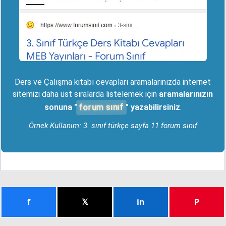
Ders ve Çalışma kitabı cevapları aramalarınızda internet
sitemizi daha üst sıralarda listelemek için
aramalarınızın
forum sınıf
sonuna "
" yazabilirsiniz
.
Örnek Kullanım: 3. sınıf türkçe sayfa 11 forum sınıf
f
𝕏
in
P