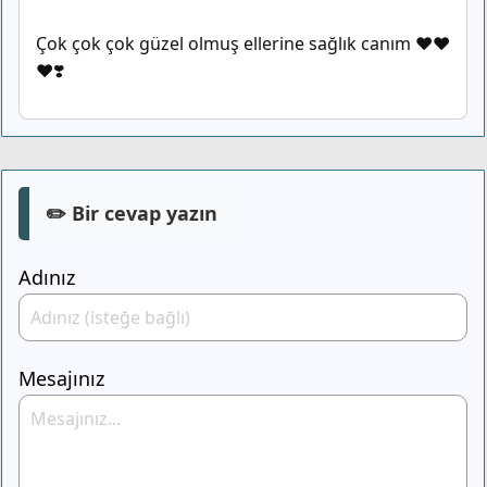
Çok çok çok güzel olmuş ellerine sağlık canım ❤️❤️
❤️❣️
✏️ Bir cevap yazın
Adınız
Mesajınız