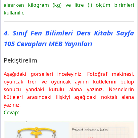
4. Sınıf Fen Bilimleri Ders Kitabı Sayfa 109 Cevapları
alınırken kilogram (kg) ve litre (l) ölçüm birimleri
MEB Yayınları
kullanılır.
Uygulayalım
Uygulamanı Değerlendir
4. Sınıf Fen Bilimleri Ders Kitabı Sayfa
4. Sınıf Fen Bilimleri Ders Kitabı Sayfa 110 Cevapları
MEB Yayınları
105 Cevapları MEB Yayınları
Pekiştirelim
4. Sınıf Fen Bilimleri Ders Kitabı Sayfa 111 Cevapları
Pekiştirelim
MEB Yayınları
2. Bölüm Sonu Değerlendirme
Aşağıdaki görselleri inceleyiniz. Fotoğraf makinesi,
oyuncak tren ve oyuncak ayının kütlelerini bulup
sonucu yandaki kutulu alana yazınız. Nesnelerin
kütleleri arasındaki ilişkiyi aşağıdaki noktalı alana
yazınız.
Cevap: