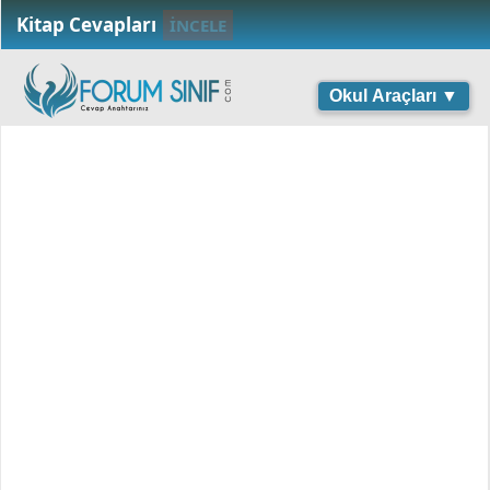
Kitap Cevapları
İNCELE
Okul Araçları ▼