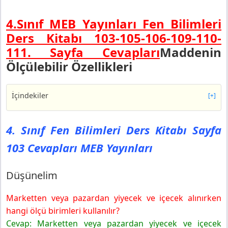
4.Sınıf MEB Yayınları Fen Bilimleri
Ders Kitabı 103-105-106-109-110-
111. Sayfa Cevapları
Maddenin
Ölçülebilir Özellikleri
İçindekiler
[+]
4. Sınıf Fen Bilimleri Ders Kitabı Sayfa 103 Cevapları
MEB Yayınları
4. Sınıf Fen Bilimleri Ders Kitabı Sayfa
Düşünelim
103 Cevapları MEB Yayınları
4. Sınıf Fen Bilimleri Ders Kitabı Sayfa 105 Cevapları
MEB Yayınları
Pekiştirelim
Düşünelim
4. Sınıf Fen Bilimleri Ders Kitabı Sayfa 106 Cevapları
MEB Yayınları
Marketten veya pazardan yiyecek ve içecek alınırken
Uygulayalım
hangi ölçü birimleri kullanılır?
Uygulamanı Değerlendir
Cevap: Marketten veya pazardan yiyecek ve içecek