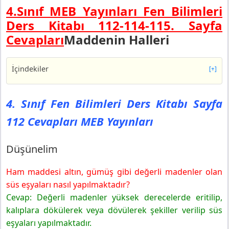
4.Sınıf MEB Yayınları Fen Bilimleri
Ders Kitabı 112-114-115. Sayfa
Cevapları
Maddenin Halleri
İçindekiler
[+]
4. Sınıf Fen Bilimleri Ders Kitabı Sayfa 112 Cevapları
MEB Yayınları
4. Sınıf Fen Bilimleri Ders Kitabı Sayfa
Düşünelim
112 Cevapları MEB Yayınları
4. Sınıf Fen Bilimleri Ders Kitabı Sayfa 114 Cevapları
MEB Yayınları
Uygulayalım
Düşünelim
Uygulamanı Değerlendir
Ham maddesi altın, gümüş gibi değerli madenler olan
4. Sınıf Fen Bilimleri Ders Kitabı Sayfa 115 Cevapları
MEB Yayınları
süs eşyaları nasıl yapılmaktadır?
3. Bölüm Sonu Değerlendirme
Cevap: Değerli madenler yüksek derecelerde eritilip,
kalıplara dökülerek veya dövülerek şekiller verilip süs
eşyaları yapılmaktadır.