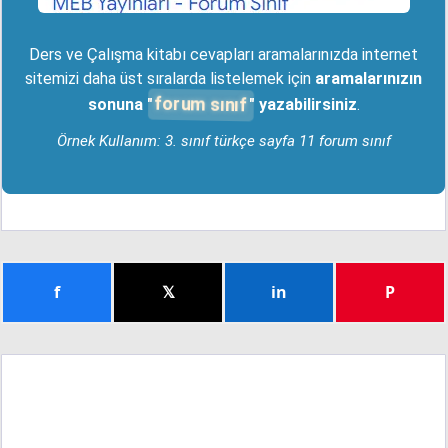
Ders ve Çalışma kitabı cevapları aramalarınızda internet
sitemizi daha üst sıralarda listelemek için
aramalarınızın
forum sınıf
sonuna "
" yazabilirsiniz
.
Örnek Kullanım: 3. sınıf türkçe sayfa 11 forum sınıf
f
𝕏
in
P