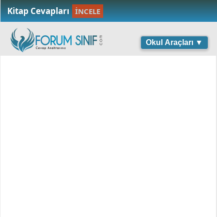
Kitap Cevapları
İNCELE
Okul Araçları ▼