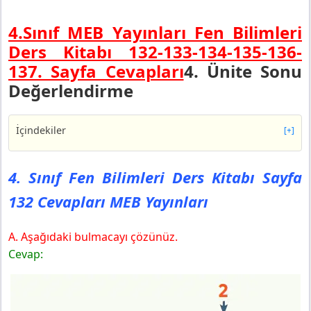
4.Sınıf MEB Yayınları Fen Bilimleri
Ders Kitabı 132-133-134-135-136-
137. Sayfa Cevapları
4. Ünite Sonu
Değerlendirme
İçindekiler
[+]
4. Sınıf Fen Bilimleri Ders Kitabı Sayfa 132 Cevapları
MEB Yayınları
4. Sınıf Fen Bilimleri Ders Kitabı Sayfa
4. Sınıf Fen Bilimleri Ders Kitabı Sayfa 133 Cevapları
132 Cevapları MEB Yayınları
MEB Yayınları
4. Sınıf Fen Bilimleri Ders Kitabı Sayfa 134 Cevapları
MEB Yayınları
A. Aşağıdaki bulmacayı çözünüz.
4. Sınıf Fen Bilimleri Ders Kitabı Sayfa 135 Cevapları
Cevap:
MEB Yayınları
4. Sınıf Fen Bilimleri Ders Kitabı Sayfa 136 Cevapları
MEB Yayınları