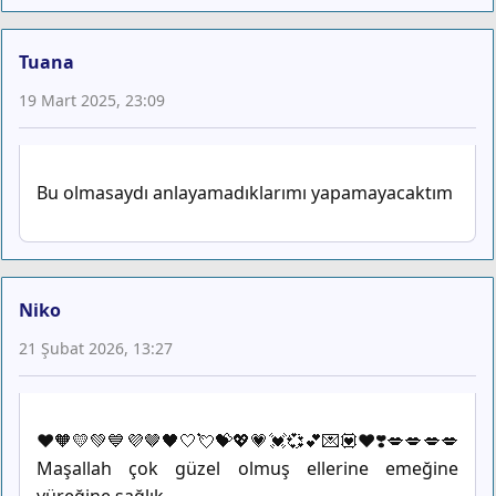
Tuana
19 Mart 2025, 23:09
Bu olmasaydı anlayamadıklarımı yapamayacaktım
Niko
21 Şubat 2026, 13:27
❤️🧡💛💚💙💜🤎🖤🤍💘💝💖💗💓💞💕💌💟♥️❣️💋💋💋💋
Maşallah çok güzel olmuş ellerine emeğine
yüreğine sağlık