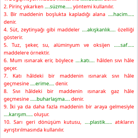
2. Pirinç yıkarken
….süzme…..
yöntemi kullanılır.
3. Bir maddenin boşlukta kapladığı alana
….hacim…..
denir.
4. Süt, zeytinyağı gibi maddeler
….akışkanlık….
özelliği
gösterir.
5. Tuz, şeker, su, alüminyum ve oksijen
…..saf…..
maddelere örnektir.
6. Mum ısınarak erir, böylece
….katı….
hâlden sıvı hâle
geçer.
7. Katı hâldeki bir maddenin ısınarak sıvı hâle
geçmesine
….erime….
denir.
8. Sıvı hâldeki bir maddenin ısınarak gaz hâle
geçmesine
…..buharlaşma….
denir.
9. İki ya da daha fazla maddenin bir araya gelmesiyle
….karışım…..
oluşur.
10. Sarı geri dönüşüm kutusu,
….plastik…..
atıkların
ayrıştırılmasında kullanılır.