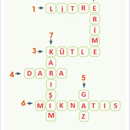
4. Sınıf Fen Bilimleri Ders Kitabı Sayfa 137 Cevapları
MEB Yayınları