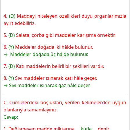
4.
(D)
Maddeyi niteleyen özellikleri duyu organlarımızla
ayırt edebiliriz.
5.
(D)
Salata, çorba gibi maddeler karışıma örnektir.
6.
(Y)
Maddeler doğada iki hâlde bulunur.
→ Maddeler doğada üç hâlde bulunur.
7.
(D)
Katı maddelerin belirli bir şekilleri vardır.
8.
(Y)
Sıvı maddeler ısınarak katı hâle geçer.
→ Sıvı maddeler ısınarak gaz hâle geçer.
C. Cümlelerdeki boşlukları, verilen kelimelerden uygun
olanlarıyla tamamlayınız.
Cevap:
1. Değişmeyen madde miktarına
….kütle….
denir.