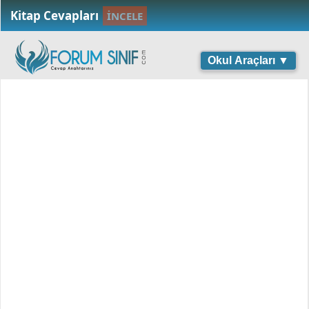
Kitap Cevapları
İNCELE
Okul Araçları ▼