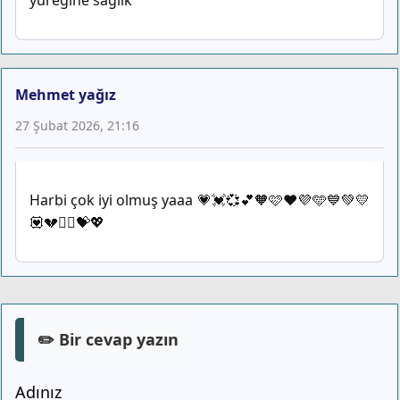
Mehmet yağız
27 Şubat 2026, 21:16
Harbi çok iyi olmuş yaaa 💗💓💞💕🧡🩷❤️💜🩵💙💚💛
💟💔❤️‍🔥💝💖
✏️ Bir cevap yazın
Adınız