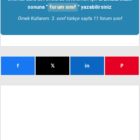
forum sınıf
sonuna "
" yazabilirsiniz
.
Örnek Kullanım: 3. sınıf türkçe sayfa 11 forum sınıf
f
𝕏
in
P