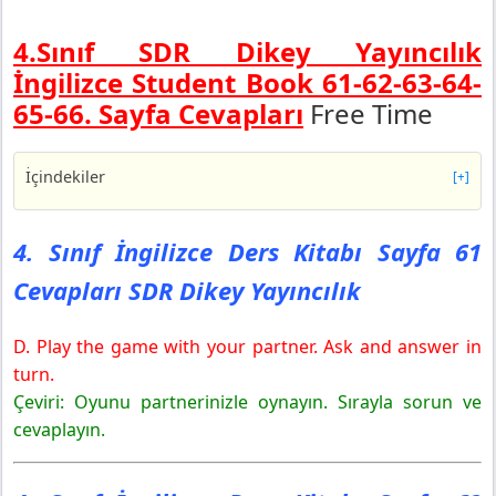
4.Sınıf SDR Dikey Yayıncılık
İngilizce Student Book 61-62-63-64-
65-66. Sayfa Cevapları
Free Time
İçindekiler
[+]
4. Sınıf İngilizce Ders Kitabı Sayfa 61 Cevapları SDR
Dikey Yayıncılık
4. Sınıf İngilizce Ders Kitabı Sayfa 61
4. Sınıf İngilizce Ders Kitabı Sayfa 62 Cevapları SDR
Cevapları SDR Dikey Yayıncılık
Dikey Yayıncılık
Story Tıme
D. Play the game with your partner. Ask and answer in
4. Sınıf İngilizce Ders Kitabı Sayfa 63 Cevapları SDR
Dikey Yayıncılık
turn.
4. Sınıf İngilizce Ders Kitabı Sayfa 64 Cevapları SDR
Çeviri: Oyunu partnerinizle oynayın. Sırayla sorun ve
Dikey Yayıncılık
cevaplayın.
Review
4. Sınıf İngilizce Ders Kitabı Sayfa 65 Cevapları SDR