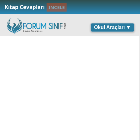
Kitap Cevapları
İNCELE
Okul Araçları ▼