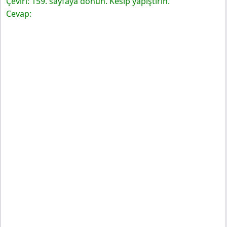
Çeviri: 159. sayfaya dönün. Kesip yapıştırın.
Cevap: