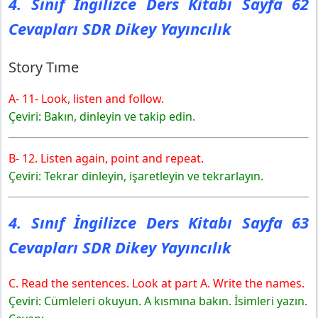
4. Sınıf İngilizce Ders Kitabı Sayfa 62
Dikey Yayıncılık
4. Sınıf İngilizce Ders Kitabı Sayfa 66 Cevapları SDR
Cevapları SDR Dikey Yayıncılık
Dikey Yayıncılık
Check Your Progress
Story Tıme
A- 11- Look, listen and follow.
Çeviri: Bakın, dinleyin ve takip edin.
B- 12. Listen again, point and repeat.
Çeviri: Tekrar dinleyin, işaretleyin ve tekrarlayın.
4. Sınıf İngilizce Ders Kitabı Sayfa 63
Cevapları SDR Dikey Yayıncılık
C. Read the sentences. Look at part A. Write the names.
Çeviri: Cümleleri okuyun. A kısmına bakın. İsimleri yazın.