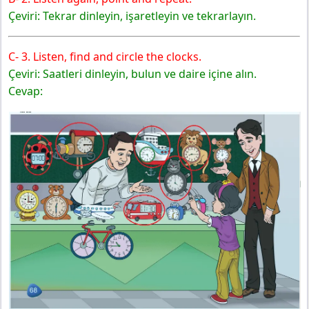
Dikey Yayıncılık
Çeviri: Tekrar dinleyin, işaretleyin ve tekrarlayın.
Lesson 3
4. Sınıf İngilizce Ders Kitabı Sayfa 73 Cevapları SDR
Dikey Yayıncılık
C- 3. Listen, find and circle the clocks.
4. Sınıf İngilizce Ders Kitabı Sayfa 74 Cevapları SDR
Çeviri: Saatleri dinleyin, bulun ve daire içine alın.
Dikey Yayıncılık
Cevap:
Lesson 4