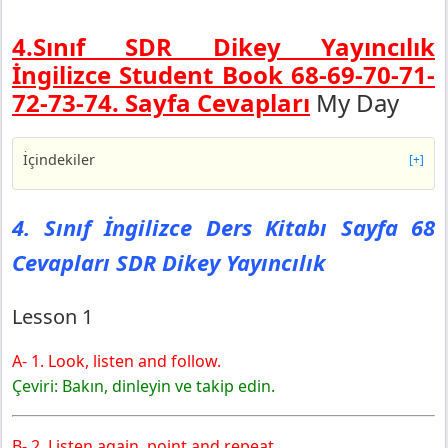
4.Sınıf SDR Dikey Yayıncılık
İngilizce Student Book 68-69-70-71-
72-73-74. Sayfa Cevapları
My Day
İçindekiler
[+]
4. Sınıf İngilizce Ders Kitabı Sayfa 68 Cevapları SDR
Dikey Yayıncılık
4. Sınıf İngilizce Ders Kitabı Sayfa 68
Lesson 1
Cevapları SDR Dikey Yayıncılık
4. Sınıf İngilizce Ders Kitabı Sayfa 69 Cevapları SDR
Dikey Yayıncılık
4. Sınıf İngilizce Ders Kitabı Sayfa 70 Cevapları SDR
Lesson 1
Dikey Yayıncılık
Lesson 2
A- 1. Look, listen and follow.
4. Sınıf İngilizce Ders Kitabı Sayfa 71 Cevapları SDR
Çeviri: Bakın, dinleyin ve takip edin.
Dikey Yayıncılık
4. Sınıf İngilizce Ders Kitabı Sayfa 72 Cevapları SDR
B- 2. Listen again, point and repeat.