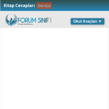
Kitap Cevapları
İNCELE
Okul Araçları ▼