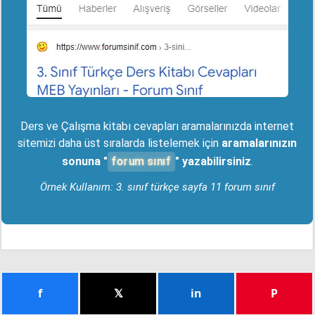
Ders ve Çalışma kitabı cevapları aramalarınızda internet
sitemizi daha üst sıralarda listelemek için
aramalarınızın
forum sınıf
sonuna "
" yazabilirsiniz
.
Örnek Kullanım: 3. sınıf türkçe sayfa 11 forum sınıf
f
𝕏
in
P