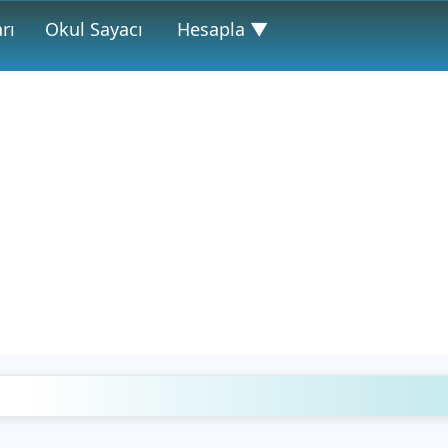
rı
Okul Sayacı
Hesapla ▼