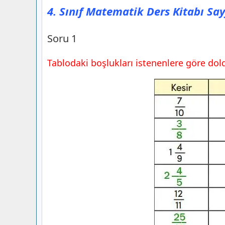
4. Sınıf Matematik Ders Kitabı Sa
4. Sınıf Matematik Ders Kitabı Sayfa 1
Yayınları
Düşünelim
Soru 1
4. Sınıf Matematik Ders Kitabı Sayfa 1
Tablodaki boşlukları istenenlere göre dol
Yayınları
2) Şimdi Sıra Sende