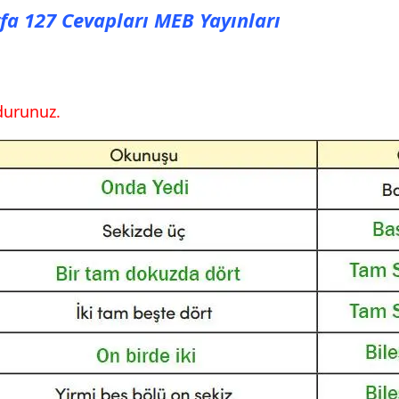
yfa 127 Cevapları MEB Yayınları
28 Cevapları MEB
30 Cevapları MEB
durunuz.