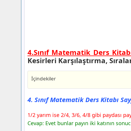
4.Sınıf Matematik Ders Kitab
Kesirleri Karşılaştırma, Sıral
İçindekiler
4. Sınıf Matematik Ders Kitabı Sayfa 1
Yayınları
4. Sınıf Matematik Ders Kitabı Sa
4. Sınıf Matematik Ders Kitabı Sayfa 1
Yayınları
1/2 yarım ise 2/4, 3/6, 4/8 gibi paydası pa
Soru 1
Cevap: Evet bunlar payın iki katının sonuc
1) Şimdi Sıra Sende