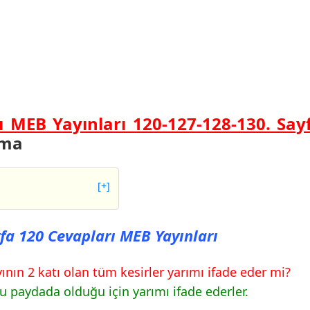
ı MEB Yayınları 120-127-128-130.
Say
ama
[+]
20 Cevapları MEB
yfa 120 Cevapları MEB Yayınları
27 Cevapları MEB
yının 2 katı olan tüm kesirler yarımı ifade eder mi?
u paydada olduğu için yarımı ifade ederler.