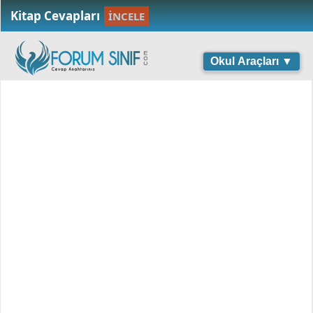
Kitap Cevapları
İNCELE
Okul Araçları ▼