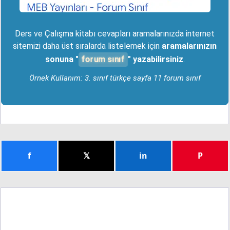
Ders ve Çalışma kitabı cevapları aramalarınızda internet
sitemizi daha üst sıralarda listelemek için
aramalarınızın
forum sınıf
sonuna "
" yazabilirsiniz
.
Örnek Kullanım: 3. sınıf türkçe sayfa 11 forum sınıf
f
𝕏
in
P