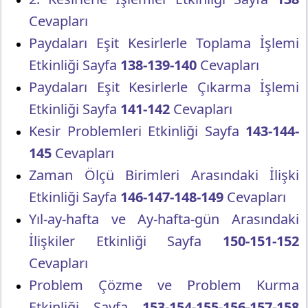
Cevapları
Paydaları Eşit Kesirlerle Toplama İşlemi
Etkinliği Sayfa
138-139-140
Cevapları
Paydaları Eşit Kesirlerle Çıkarma İşlemi
Etkinliği Sayfa
141-142
Cevapları
Kesir Problemleri Etkinliği Sayfa
143-144-
145
Cevapları
Zaman Ölçü Birimleri Arasındaki İlişki
Etkinliği Sayfa
146-147-148-149
Cevapları
Yıl-ay-hafta ve Ay-hafta-gün Arasındaki
İlişkiler Etkinliği Sayfa
150-151-152
Cevapları
Problem Çözme ve Problem Kurma
Etkinliği Sayfa
153-154-155-156-157-158