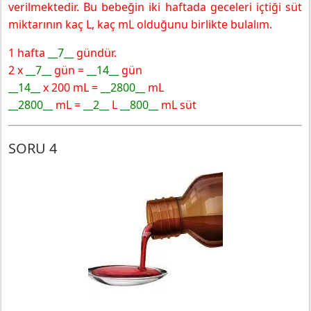
verilmektedir. Bu bebeğin iki haftada geceleri içtiği süt
miktarının kaç L, kaç mL olduğunu birlikte bulalım.
1 hafta
__7__
gündür.
2 x
__7__
gün =
__14__
gün
__14__
x 200 mL =
__2800__
mL
__2800__
mL =
__2__
L
__800__
mL süt
SORU 4