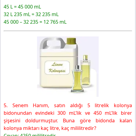
45 L = 45 000 mL
32 L 235 mL = 32 235 mL
45 000 – 32 235 = 12 765 mL
5. Senem Hanım, satın aldığı 5 litrelik kolonya
bidonundan evindeki 300 mL’lik ve 450 mL’lik birer
şişesini doldurmuştur. Buna göre bidonda kalan
kolonya miktarı kaç litre, kaç mililitredir?
Cevap: 4250 mililitredir.