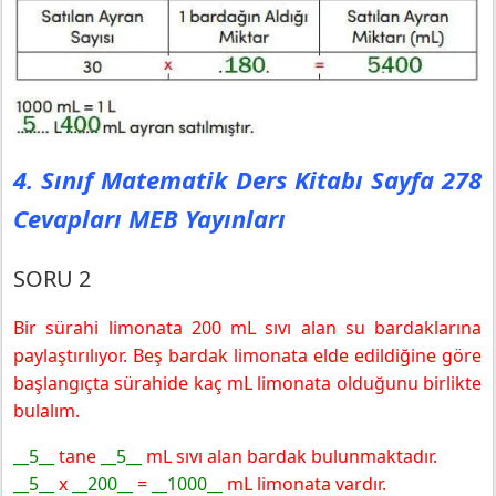
4. Sınıf Matematik Ders Kitabı Sayfa 278
Cevapları MEB Yayınları
SORU 2
Bir sürahi limonata 200 mL sıvı alan su bardaklarına
paylaştırılıyor. Beş bardak limonata elde edildiğine göre
başlangıçta sürahide kaç mL limonata olduğunu birlikte
bulalım.
__5__
tane
__5__
mL sıvı alan bardak bulunmaktadır.
__5__
x
__200__
=
__1000__
mL limonata vardır.