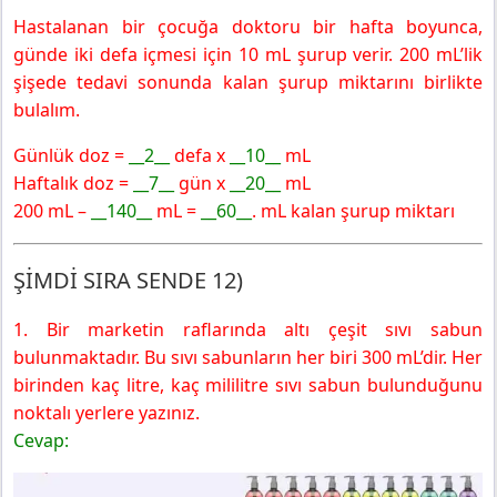
Hastalanan bir çocuğa doktoru bir hafta boyunca,
günde iki defa içmesi için 10 mL şurup verir. 200 mL’lik
şişede tedavi sonunda kalan şurup miktarını birlikte
bulalım.
Günlük doz =
__2
__
defa x
__10
__
mL
Haftalık doz =
__7
__
gün x
__20
__
mL
200 mL –
__140
__
mL =
__60
__
. mL kalan şurup miktarı
ŞİMDİ SIRA SENDE 12)
1. Bir marketin raflarında altı çeşit sıvı sabun
bulunmaktadır. Bu sıvı sabunların her biri 300 mL’dir. Her
birinden kaç litre, kaç mililitre sıvı sabun bulunduğunu
noktalı yerlere yazınız.
Cevap: