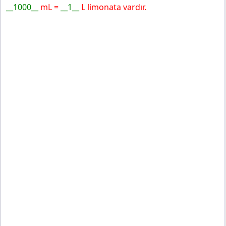
__1000__
mL =
__1__
L limonata vardır.