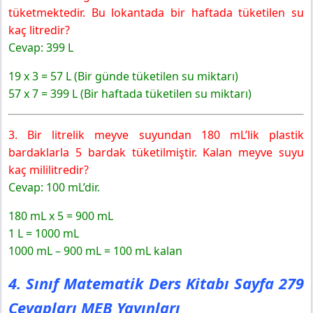
tüketmektedir. Bu lokantada bir haftada tüketilen su
kaç litredir?
Cevap: 399 L
19 x 3 = 57 L (Bir günde tüketilen su miktarı)
57 x 7 = 399 L (Bir haftada tüketilen su miktarı)
3. Bir litrelik meyve suyundan 180 mL’lik plastik
bardaklarla 5 bardak tüketilmiştir. Kalan meyve suyu
kaç mililitredir?
Cevap: 100 mL’dir.
180 mL x 5 = 900 mL
1 L = 1000 mL
1000 mL – 900 mL = 100 mL kalan
4. Sınıf Matematik Ders Kitabı Sayfa 279
Cevapları MEB Yayınları