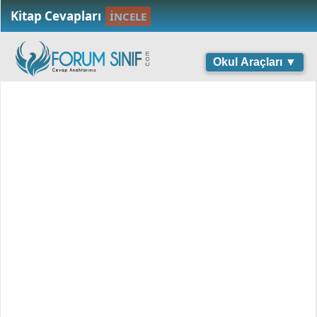
Kitap Cevapları
İNCELE
Okul Araçları ▼