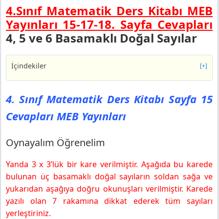
4.Sınıf Matematik Ders Kitabı MEB
Yayınları 15-17-18.
Sayfa Cevapları
4, 5 ve 6 Basamaklı Doğal Sayılar
İçindekiler
[+]
4. Sınıf Matematik Ders Kitabı Sayfa 15 Cevapları MEB
Yayınları
4. Sınıf Matematik Ders Kitabı Sayfa 15
Oynayalım Öğrenelim
Cevapları MEB Yayınları
4. Sınıf Matematik Ders Kitabı Sayfa 17 Cevapları MEB
Yayınları
Şimdi Sıra Sende
Oynayalım Öğrenelim
4. Sınıf Matematik Ders Kitabı Sayfa 18 Cevapları MEB
Yayınları
Yanda 3 x 3’lük bir kare verilmiştir. Aşağıda bu karede
bulunan üç basamaklı doğal sayıların soldan sağa ve
yukarıdan aşağıya doğru okunuşları verilmiştir. Karede
yazılı olan 7 rakamına dikkat ederek tüm sayıları
yerleştiriniz.