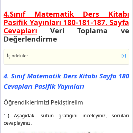
4.Sınıf Matematik Ders Kitabı
Pasifik Yayınları 180-181-187.
Sayfa
Cevapları
Veri Toplama ve
Değerlendirme
İçindekiler
[+]
4. Sınıf Matematik Ders Kitabı Sayfa 180 Cevapları
Pasifik Yayınları
4. Sınıf Matematik Ders Kitabı Sayfa 180
Öğrendiklerimizi Pekiştirelim
Cevapları Pasifik Yayınları
4. Sınıf Matematik Ders Kitabı Sayfa 181 Cevapları
Pasifik Yayınları
4. Sınıf Matematik Ders Kitabı Sayfa 187 Cevapları
Öğrendiklerimizi Pekiştirelim
Pasifik Yayınları
Öğrendiklerimizi Pekiştirelim
1-) Aşağıdaki sütun grafiğini inceleyiniz, soruları
cevaplayınız.