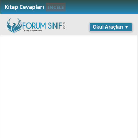
Kitap Cevapları
İNCELE
Okul Araçları ▼