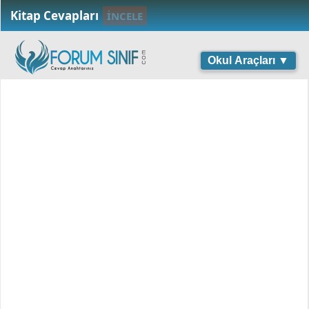
Kitap Cevapları
İNCELE
Okul Araçları ▼