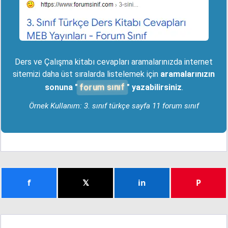
Ders ve Çalışma kitabı cevapları aramalarınızda internet
sitemizi daha üst sıralarda listelemek için
aramalarınızın
forum sınıf
sonuna "
" yazabilirsiniz
.
Örnek Kullanım: 3. sınıf türkçe sayfa 11 forum sınıf
f
𝕏
in
P