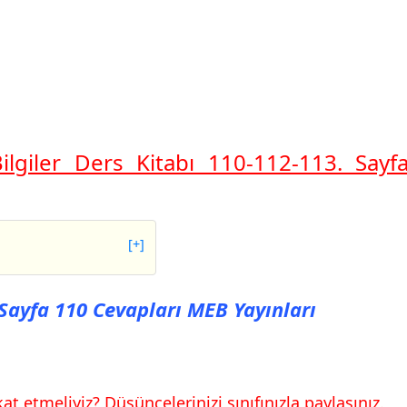
Bilgiler Ders Kitabı 110-112-113. Sayf
[+]
fa 110 Cevapları MEB
ı Sayfa 110 Cevapları MEB Yayınları
fa 112 Cevapları MEB
at etmeliyiz? Düşüncelerinizi sınıfınızla paylaşınız.