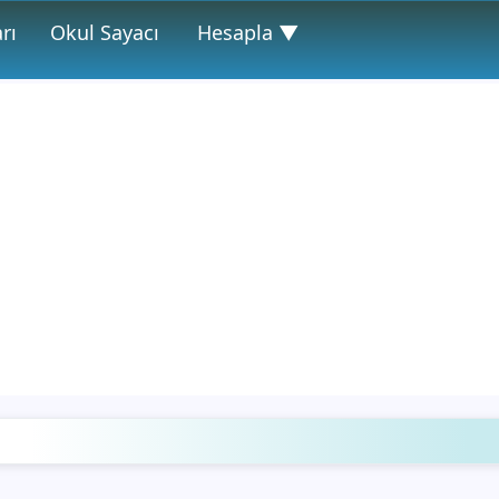
rı
Okul Sayacı
Hesapla ▼