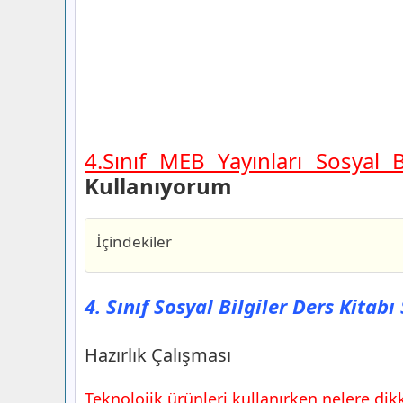
4.Sınıf MEB Yayınları Sosyal 
Kullanıyorum
İçindekiler
4. Sınıf Sosyal Bilgiler Ders Kitabı Say
Yayınları
4. Sınıf Sosyal Bilgiler Ders Kitab
Hazırlık Çalışması
Sıra Sizde
Hazırlık Çalışması
4. Sınıf Sosyal Bilgiler Ders Kitabı Say
Yayınları
Teknolojik ürünleri kullanırken nelere dikk