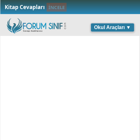
Kitap Cevapları
İNCELE
Okul Araçları ▼