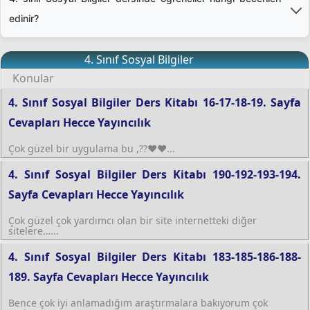
korunmasıyla başlar. Öğrenciler, kirliliğin (hava, su, toprak)
sorularıyla eleştirel bakış gelişir.
sanatları, "Doğal Kaynaklar"ta su ve ormanların önemi
edinir?
etkilerini tartışır. Geri dönüşüm projeleri (kağıt, plastik),
işlenir. Kültürel çeşitlilik vurgulanır.
ağaç dikme etkinlikleri ve enerji tasarrufu kampanyaları
Öğrenciler, harita okuma (semboller, yönler), tablo ve
yapar. Doğayı gözlemleyerek (park gezileri, bahçe
4. Sınıf Sosyal Bilgiler
grafik yorumlama, kronoloji oluşturma, kültürel farklılıklara
çalışmaları) ekosistem dengesini anlar. "Küçük adımlar
Konular
saygı duyma, toplumsal kurallara uyma, çevresel karar
büyük fark yaratır" vurgusuyla sorumluluk bilinci gelişir.
alma, basit araştırma yapma (gözlem, kaynak kullanma) ve
4. Sınıf Sosyal Bilgiler Ders Kitabı 16-17-18-19. Sayfa
tartışma becerilerini edinir. Ayrıca, milli kimlik bilinci, iş
Cevapları Hecce Yayıncılık
birliği ve sosyal sorumluluk duygusu gelişir.
Çok güzel bir uygulama bu ,??❤️❤️...
4. Sınıf Sosyal Bilgiler Ders Kitabı 190-192-193-194.
Sayfa Cevapları Hecce Yayıncılık
Çok güzel çok yardımcı olan bir site internetteki diğer
sitelere…...
4. Sınıf Sosyal Bilgiler Ders Kitabı 183-185-186-188-
189. Sayfa Cevapları Hecce Yayıncılık
Bence çok iyi anlamadığım araştırmalara bakıyorum çok